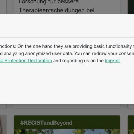
Forschung für bessere
Therapieentscheidungen bei
Sarkomen
10.2025
Sarkome zählen zu den seltenen Tumoren
und stellen Medizin und Forschung vor
tions: On the one hand they are providing basic functionality f
besondere Herausforderungen. Ihre
nd analyzing anonymized user data. You can redraw your consent
Heterogenität erschwert die präzise…
ta Protection Declaration
and regarding us on the
Imprint
.
Read more
Erfolgsgeschichte
Interview
mintLesion
Klinische Forschung
Interdisziplinäre Kommunikation
RACOON
Strukturierte Berichterstattung