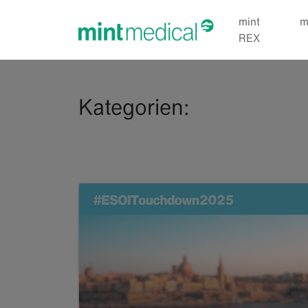
jump to content
jump to footer
mint
m
REX
Kategorien: