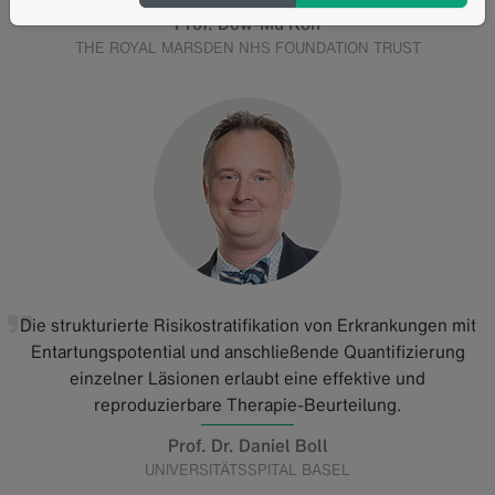
Prof. Dow-Mu Koh
THE ROYAL MARSDEN NHS FOUNDATION TRUST
Die strukturierte Risikostratifikation von Erkrankungen mit
Entartungspotential und anschließende Quantifizierung
einzelner Läsionen erlaubt eine effektive und
reproduzierbare Therapie-Beurteilung.
Prof. Dr. Daniel Boll
UNIVERSITÄTSSPITAL BASEL