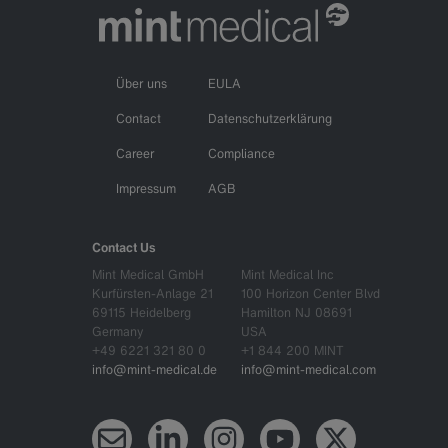
Über uns
EULA
Contact
Datenschutzerklärung
Career
Compliance
Impressum
AGB
Contact Us
Mint Medical GmbH
Mint Medical Inc
Kurfürsten-Anlage 21
100 Horizon Center Blvd
69115 Heidelberg
Hamilton NJ 08691
Germany
USA
+49 6221 321 80 0
+1 844 200 MINT
info@mint-medical.de
info@mint-medical.com
Newsletter
LinkedIn
Instagram
YouTube
X (Twitter)