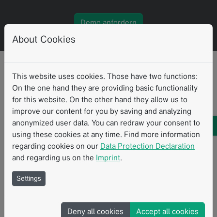
Demo anfordern
About Cookies
This website uses cookies. Those have two functions:
On the one hand they are providing basic functionality
for this website. On the other hand they allow us to
improve our content for you by saving and analyzing
anonymized user data. You can redraw your consent to
using these cookies at any time. Find more information
regarding cookies on our
Data Protection Declaration
and regarding us on the
Imprint
.
mint Lesion™ ist eine herausragende Software, die die
leitliniengestützte onkologische Befundung erleichtert und
Settings
die Tumorverlaufskontrolle optimiert. Ihre Funktionsweise
und Vielseitigkeit hilft dem Radiologen dabei, bessere
Arbeit zu leisten.
Deny all cookies
Accept all cookies