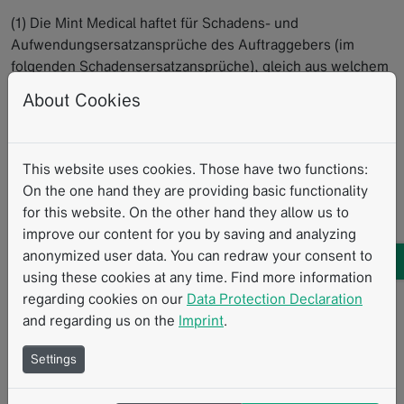
(1) Die Mint Medical haftet für Schadens- und
Aufwendungsersatzansprüche des Auftraggebers (im
folgenden Schadensersatzansprüche), gleich aus welchem
Rechtsgrund, einschließlich Ansprüche aus unerlaubter
About Cookies
Handlung, nur in Fällen des Vorsatzes, der groben
Fahrlässigkeit, wegen der Verletzung des Lebens, des
Körpers oder der Gesundheit, wenn eine zwingende
This website uses cookies. Those have two functions:
Haftung nach dem Produkthaftungsgesetz vorliegt, bei
On the one hand they are providing basic functionality
Garantieversprechen und wegen der Verletzung
for this website. On the other hand they allow us to
wesentlicher Vertragspflichten. Vertragswesentliche
improve our content for you by saving and analyzing
Pflichten sind solche Pflichten, deren Erfüllung die
anonymized user data. You can redraw your consent to
Umsetzung des Vertrags überhaupt erst ermöglichen,
using these cookies at any time. Find more information
deren Verletzung die Erreichung des Vertragszwecks
regarding cookies on our
Data Protection Declaration
gefährden und auf deren Einhaltung die Parteien
and regarding us on the
Imprint
.
regelmäßig vertrauen dürfen. Der Schadensersatzanspruch
für die Verletzung wesentlicher Vertragspflichten ist jedoch
Settings
auf den vertragstypischen, vorhersehbaren Schaden
begrenzt und verjährt binnen eines Jahres ab Erbringung