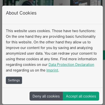
About Cookies
This website uses cookies. Those have two functions:
On the one hand they are providing basic functionality
Profitieren Sie vom gestrafften
for this website. On the other hand they allow us to
Datenaustausch
improve our content for you by saving and analyzing
anonymized user data. You can redraw your consent to
using these cookies at any time. Find more information
Datengenerierung
regarding cookies on our
Data Protection Declaration
mint Lesion stellt die Einheitlichkeit der Daten sicher,
and regarding us on the
Imprint
.
indem es zuverlässige, qualitativ hochwertige Daten
generiert...
Settings
Datenliquidität
Datenliquidität ist ein Konzept, welches ermöglicht,
Deny all cookies
Accept all cookies
dass zuvor erhobene Daten von mehreren
Stakeholdern...