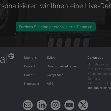
rsonalisieren wir Ihnen eine Live-De
Fordern Sie eine personalisierte Demo an
Über uns
EULA
Contact Us
Mint Medical G
Contact
Datenschutzerklärung
Kurfürsten-Anla
69115 Heidelber
Career
Compliance
Germany
+49 6221 321 8
Impressum
AGB
info@mint-medic
Newsletter
LinkedIn
Instagram
YouTube
X (Twitter)