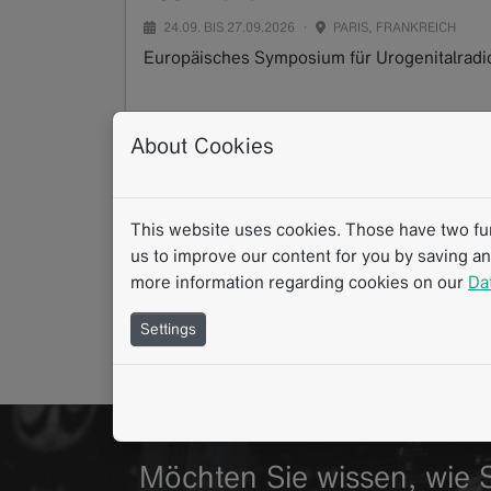
24.09.
BIS
27.09.2026
PARIS, FRANKREICH
Europäisches Symposium für Urogenitalradi
Read more
About Cookies
RSNA 2026
This website uses cookies. Those have two func
29.11.
BIS
02.12.2026
CHICAGO, ILLINOIS
us to improve our content for you by saving a
Annual Meeting of the Radiological Society 
more information regarding cookies on our
Da
Read more
Settings
Möchten Sie wissen, wie S