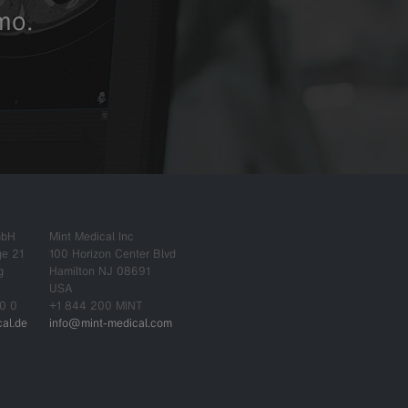
mo.
mbH
Mint Medical Inc
ge 21
100 Horizon Center Blvd
g
Hamilton NJ 08691
USA
0 0
+1 844 200 MINT
al.de
info@mint-medical.com