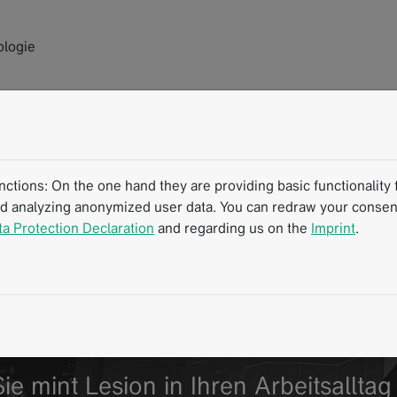
ologie
tions: On the one hand they are providing basic functionality f
nd analyzing anonymized user data. You can redraw your consent
of North America
ta Protection Declaration
and regarding us on the
Imprint
.
ie mint Lesion in Ihren Arbeitsallt