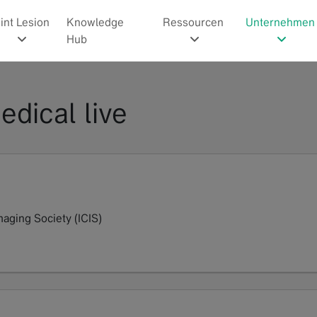
int Lesion
Knowledge
Ressourcen
Unternehmen
Hub
edical live
aging Society (ICIS)