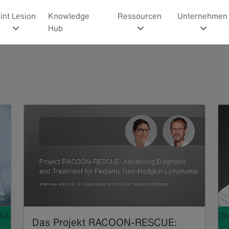
int Lesion
Knowledge
Ressourcen
Unternehmen
Hub
AGA
[Tr
Das Projekt RACOON-RESCUE: