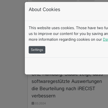
Strukturierte Berichterstattung
About Cookies
This website uses cookies. Those have two func
us to improve our content for you by saving a
more information regarding cookies on our
Da
Settings
UKE Hamburg: Studie zeigt, dass
softwaregestützte Auswertungen
die Beurteilung nach iRECIST
verbessern
03.2024