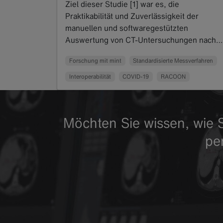
Ziel dieser Studie [1] war es, die
Praktikabilität und Zuverlässigkeit der
manuellen und softwaregestützten
Auswertung von CT-Untersuchungen nach…
Read more
Forschung mit mint
Standardisierte Messverfahren
Interoperabilität
COVID-19
RACOON
Möchten Sie wissen, wie S
pe