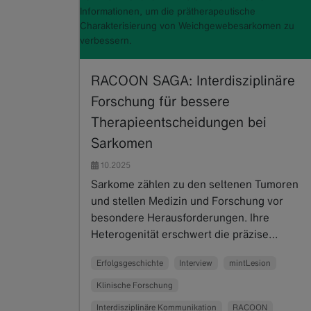
Informationen, um die prätherapeutische
Charakterisierung von Weichgewebesarkomen zu
verbessern.
RACOON SAGA: Interdisziplinäre
Forschung für bessere
Therapieentscheidungen bei
Sarkomen
10.2025
Sarkome zählen zu den seltenen Tumoren
und stellen Medizin und Forschung vor
besondere Herausforderungen. Ihre
Heterogenität erschwert die präzise…
Read more
Erfolgsgeschichte
Interview
mintLesion
Klinische Forschung
Interdisziplinäre Kommunikation
RACOON