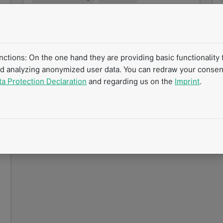
Personalized Therapy
RACOON
KI
tions: On the one hand they are providing basic functionality f
nd analyzing anonymized user data. You can redraw your consent
ta Protection Declaration
and regarding us on the
Imprint
.