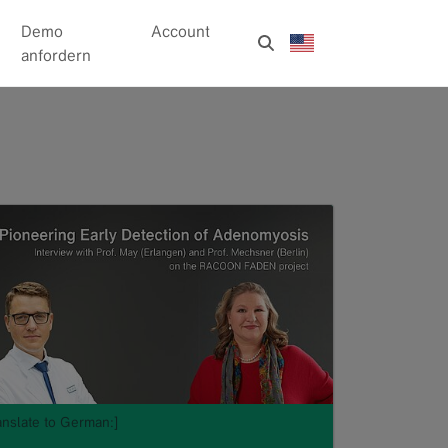
Demo
Account
anfordern
anslate to German:]