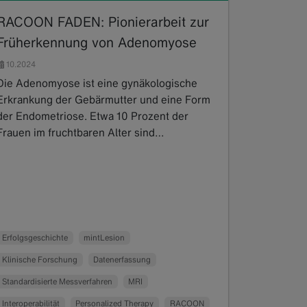
RACOON FADEN: Pionierarbeit zur
Früherkennung von Adenomyose
10.2024
Die Adenomyose ist eine gynäkologische
Erkrankung der Gebärmutter und eine Form
der Endometriose. Etwa 10 Prozent der
Frauen im fruchtbaren Alter sind…
Read more
Erfolgsgeschichte
mintLesion
Klinische Forschung
Datenerfassung
Standardisierte Messverfahren
MRI
Interoperabilität
Personalized Therapy
RACOON