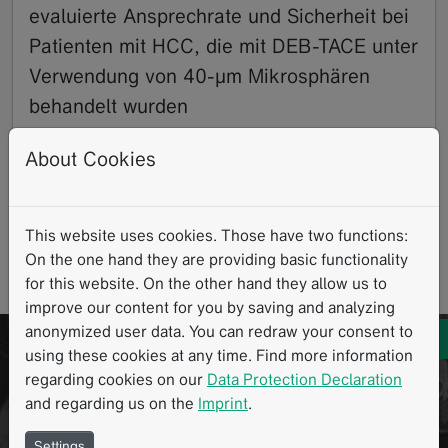
evaluierte Ansprechrate und Sicherheit bei
Patienten mit HCC, die mit DEB-TACE unter
Verwendung von 40-µm Mikrosphären
behandelt wurden
11.2020
About Cookies
Forscher am Universitätsklinikum Jena analysierten in
einer kürzlich durchgeführten retrospektiven Studie
[1] die Ansprechrate und Sicherheit der…
This website uses cookies. Those have two functions:
Read more
Standardisierte Messverfahren
MRI
CT
HCC
DEB-TACE
On the one hand they are providing basic functionality
for this website. On the other hand they allow us to
Strukturierte Berichterstattung
mRECIST
improve our content for you by saving and analyzing
anonymized user data. You can redraw your consent to
Möchten Sie wissen, wie Sie mint Lesion
using these cookies at any time. Find more information
in Ihren Arbeitsalltag einsetzen können?
regarding cookies on our
Data Protection Declaration
and regarding us on the
Imprint
.
Gerne personalisieren wir Ihnen eine
Live-Demo.
Settings