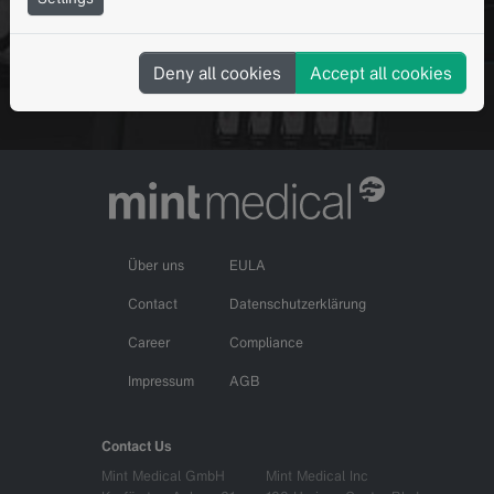
Deny all cookies
Accept all cookies
Fordern Sie eine personalisierte Demo an
Über uns
EULA
Contact
Datenschutzerklärung
Career
Compliance
Impressum
AGB
Contact Us
Mint Medical GmbH
Mint Medical Inc