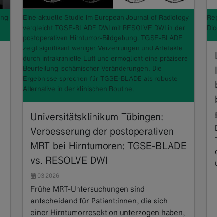
ung
Eine aktuelle Studie im European Journal of Radiology
Rep
vergleicht TGSE-BLADE DWI mit RESOLVE DWI in der
Dic
postoperativen Hirntumor-Bildgebung. TGSE-BLADE
zeigt signifikant weniger Verzerrungen und Artefakte
durch intrakranielle Luft und ermöglicht eine präzisere
Beurteilung ischämischer Veränderungen. Die
Ergebnisse sprechen für TGSE-BLADE als robuste
Alternative in der klinischen Routine.
Universitätsklinikum Tübingen:
Verbesserung der postoperativen
MRT bei Hirntumoren: TGSE-BLADE
vs. RESOLVE DWI
03.2026
Frühe MRT-Untersuchungen sind
entscheidend für Patient:innen, die sich
einer Hirntumorresektion unterzogen haben,