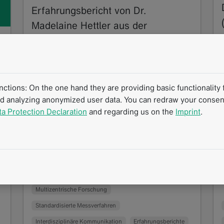
Erfahrungsbericht von Dr.
Madelaine Hettler aus der
Forschung: Der Template Designer
im Einsatz
09.2025
Strukturierte und gut organisierte Daten sind
tions: On the one hand they are providing basic functionality f
ein wesentlicher Baustein für erfolgreiche
nd analyzing anonymized user data. You can redraw your consent
Forschung und klinische Projekte. Mit dem
ta Protection Declaration
and regarding us on the
Imprint
.
Template Designer…
Read more
Erfolgsgeschichte
Interview
Klinische Forschung
Multizentrische Forschung
Standardisierte Messverfahren
Interdisziplinäre Kommunikation
Erfahrungsberichte