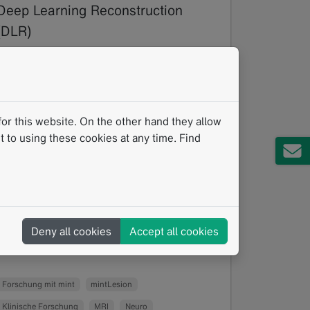
Deep Learning Reconstruction
(DLR)
01.2025
Eine aktuelle Studie des
Universitätsklinikums Tübingen untersuchte
das Potenzial von mittels Deep Learning
or this website. On the other hand they allow
rekonstruierten (DLR) Bildern in der…
 to using these cookies at any time. Find
Read more
Deny all cookies
Accept all cookies
Forschung mit mint
mintLesion
Klinische Forschung
MRI
Neuro