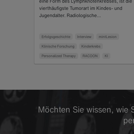
eine Form des Lymphknotenkrebses, ist die
vierthäufigste Tumorart im Kindes- und
Jugendalter. Radiologische…
Read more
Erfolgsgeschichte
Interview
mintLesion
Klinische Forschung
Kinderkrebs
Personalized Therapy
RACOON
KI
Möchten Sie wissen, wie S
pe