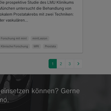
Die prospektive Studie des LMU Klinikums
München untersucht die Behandlung von
lokalem Prostatakrebs mit zwei Techniken:
der vaskulären…
Read more
Forschung mit mint
mintLesion
Klinische Forschung
MRI
Prostata
next
1
2
3
ag einsetzen können? Gerne
mo.