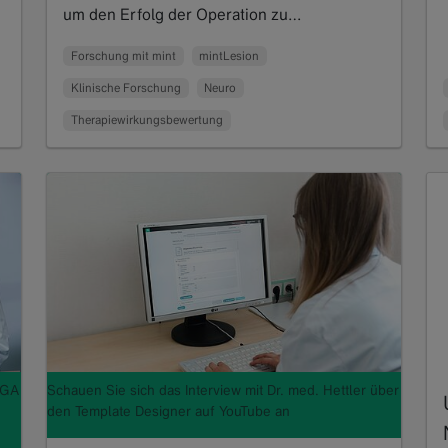
um den Erfolg der Operation zu…
Read more
Forschung mit mint
mintLesion
Klinische Forschung
Neuro
Therapiewirkungsbewertung
AGA
Schauen Sie sich das Interview mit Dr. med. Hettler über
den Template Designer auf YouTube an