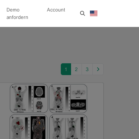
Demo
Account
anfordern
next
1
2
3