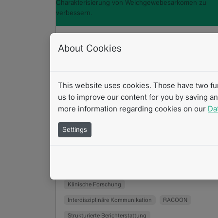
Charakterisierung von Weichgewebesarkomen zu
verbessern.
RACOON SAGA: Interdisziplinäre
About Cookies
Forschung für bessere
Therapieentscheidungen bei
Sarkomen
This website uses cookies. Those have two func
us to improve our content for you by saving a
10.2025
more information regarding cookies on our
Da
Sarkome zählen zu den seltenen Tumoren
und stellen Medizin und Forschung vor
Settings
besondere Herausforderungen. Ihre
Heterogenität erschwert die präzise…
Read more
Erfolgsgeschichte
Interview
mintLesion
Klinische Forschung
Interdisziplinäre Kommunikation
RACOON
Strukturierte Berichterstattung