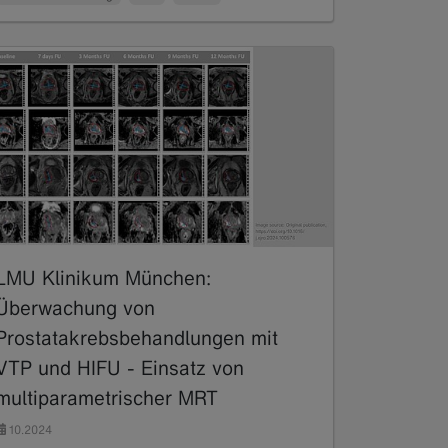
LMU Klinikum München:
Überwachung von
Prostatakrebsbehandlungen mit
VTP und HIFU - Einsatz von
multiparametrischer MRT
10.2024