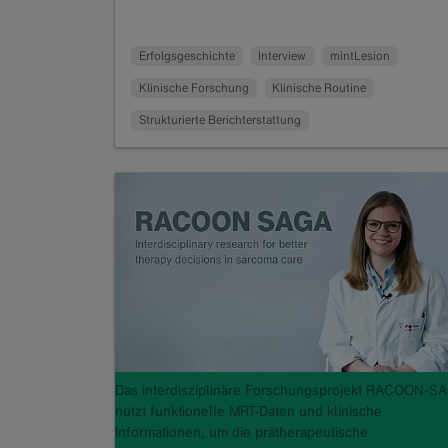
Erfolgsgeschichte
Interview
mintLesion
Klinische Forschung
Klinische Routine
Strukturierte Berichterstattung
Das interdisziplinäre Forschungsprojekt RACOON-S
nutzt funktionelle MRT-Daten und klinische
Informationen, um die prätherapeutische