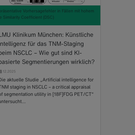
räsentative Vorhersagefehler in Fällen mit hohem
e Similarity Coefficient (DSC)
LMU Klinikum München: Künstliche
Intelligenz für das TNM-Staging
beim NSCLC – Wie gut sind KI-
basierte Segmentierungen wirklich?
12.2025
Die aktuelle Studie „Artificial intelligence for
TNM staging in NSCLC – a critical appraisal
of segmentation utility in [18F]FDG PET/CT“
untersucht…
Read more