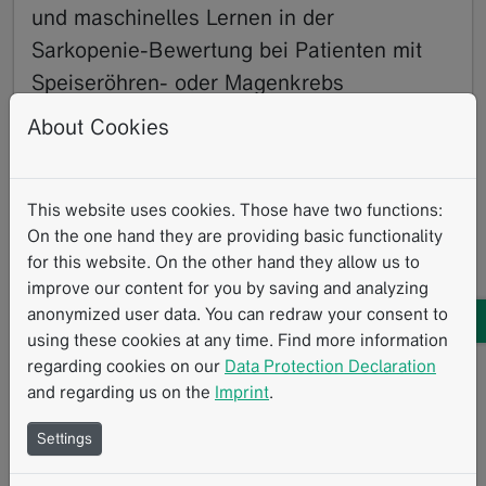
und maschinelles Lernen in der
Sarkopenie-Bewertung bei Patienten mit
Speiseröhren- oder Magenkrebs
02.2024
About Cookies
In einer aktuellen Studie [1] untersuchten Forscher
des Universitätsklinikums Ulm die Rolle der
Sarkopenie bei Patienten mit Speiseröhren- oder…
This website uses cookies. Those have two functions:
Read more
On the one hand they are providing basic functionality
Forschung mit mint
Klinische Forschung
Klinische Studien
for this website. On the other hand they allow us to
Standardisierte Messverfahren
Klinische Routine
improve our content for you by saving and analyzing
anonymized user data. You can redraw your consent to
Immuntherapie
Therapiewirkungsbewertung
using these cookies at any time. Find more information
Strukturierte Berichterstattung
iRECIST
regarding cookies on our
Data Protection Declaration
and regarding us on the
Imprint
.
Settings