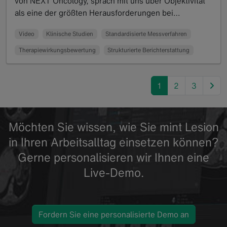
von NEXT Oncology, sprach mit uns über Objektivität
als eine der größten Herausforderungen bei…
Read more
Video
Klinische Studien
Standardisierte Messverfahren
Therapiewirkungsbewertung
Strukturierte Berichterstattung
nex
1
2
3
Möchten Sie wissen, wie Sie mint Lesion
in Ihren Arbeitsalltag einsetzen können?
Gerne personalisieren wir Ihnen eine
Live-Demo.
Fordern Sie eine personalisierte Demo an