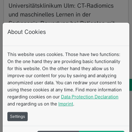
Universitätsklinikum Ulm: CT-Radiomics
und maschinelles Lernen in der
Sarkopenie-Bewertung bei Patienten mit
About Cookies
Speiseröhren- oder Magenkrebs
02.2024
In einer aktuellen Studie [1] untersuchten Forscher
This website uses cookies. Those have two functions:
des Universitätsklinikums Ulm die Rolle der
On the one hand they are providing basic functionality
Sarkopenie bei Patienten mit Speiseröhren- oder…
for this website. On the other hand they allow us to
Read more
improve our content for you by saving and analyzing
Forschung mit mint
Klinische Forschung
Klinische Studien
anonymized user data. You can redraw your consent to
Standardisierte Messverfahren
Klinische Routine
using these cookies at any time. Find more information
Immuntherapie
Therapiewirkungsbewertung
regarding cookies on our
Data Protection Declaration
and regarding us on the
Imprint
.
Strukturierte Berichterstattung
iRECIST
Settings