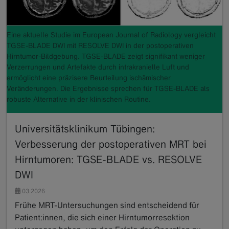
Eine aktuelle Studie im European Journal of Radiology vergleicht
TGSE-BLADE DWI mit RESOLVE DWI in der postoperativen
Hirntumor-Bildgebung. TGSE-BLADE zeigt signifikant weniger
Verzerrungen und Artefakte durch intrakranielle Luft und
ermöglicht eine präzisere Beurteilung ischämischer
Veränderungen. Die Ergebnisse sprechen für TGSE-BLADE als
robuste Alternative in der klinischen Routine.
Universitätsklinikum Tübingen:
Verbesserung der postoperativen MRT bei
Hirntumoren: TGSE-BLADE vs. RESOLVE
DWI
03.2026
Frühe MRT-Untersuchungen sind entscheidend für
Patient:innen, die sich einer Hirntumorresektion