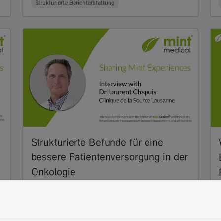
Strukturierte Berichterstattung
Strukturierte Befunde für eine
bessere Patientenversorgung in der
Onkologie
04.2021
Dr. Laurent Chapuis beschreibt, wie die
Softwarelösung mint Lesion™ die Vielzahl