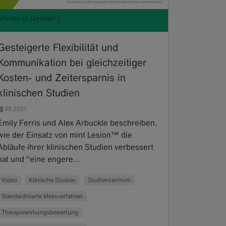
anslate to German:]
Gesteigerte Flexibilität und
Kommunikation bei gleichzeitiger
Kosten- und Zeitersparnis in
klinischen Studien
09.2021
Emily Ferris und Alex Arbuckle beschreiben,
wie der Einsatz von mint Lesion™ die
Abläufe ihrer klinischen Studien verbessert
hat und "eine engere…
Read more
Video
Klinische Studien
Studienzentrum
Standardisierte Messverfahren
Therapiewirkungsbewertung