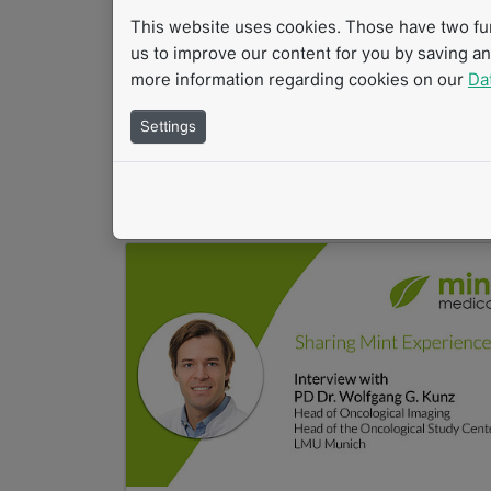
ersten Mal bei einem Workshop der ESOI au
This website uses cookies. Those have two func
mint Lesion™ traf. Im…
us to improve our content for you by saving a
Read more
more information regarding cookies on our
Da
Video
Klinische Studien
Standardisierte Messverfahren
Klinische Routine
Settings
Therapiewirkungsbewertung
Strukturierte Berichterstattung