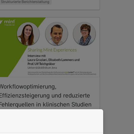
Strukturierte Berichterstattung
Workflowoptimierung,
Effizienzsteigerung und reduzierte
Fehlerquellen in klinischen Studien
03.2021
“Es ist ein Paradigmenwechsel,” so
bezeichnet Prof. Ulf Teichgräber, Direktor