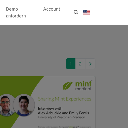
Demo
Account
anfordern
next
1
2