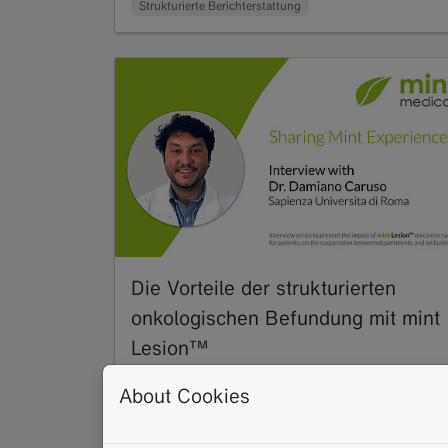
Strukturierte Berichterstattung
Die Vorteile der strukturierten
onkologischen Befundung mit mint
Lesion™
07.2021
About Cookies
Dr. Damiano Caruso von der Sapienza
Universita di Roma erinnert sich, wie er zum