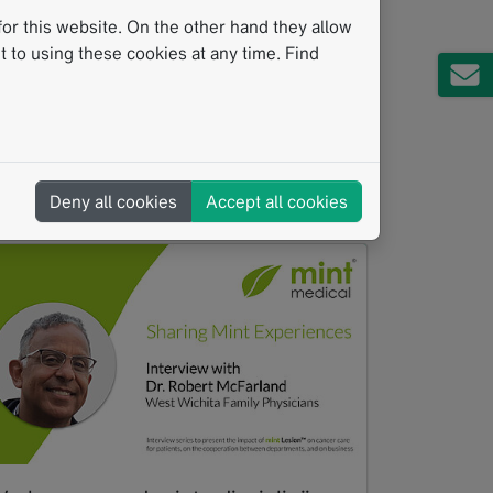
des Instituts für Diagnostische und
or this website. On the other hand they allow
Interventionelle Radiologie am…
 to using these cookies at any time. Find
Read more
Video
Klinische Studien
Studienzentrum
Standardisierte Messverfahren
Therapiewirkungsbewertung
Strukturierte Berichterstattung
Deny all cookies
Accept all cookies