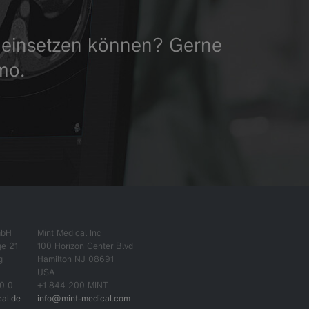
ag einsetzen können? Gerne
mo.
mbH
Mint Medical Inc
ge 21
100 Horizon Center Blvd
g
Hamilton NJ 08691
USA
0 0
+1 844 200 MINT
al.de
info@mint-medical.com