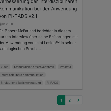
Verbesserung der interdisziplinären
Kommunikation bei der Anwendung
von PI-RADS v2.1
01.2020
Dr. Robert McFarland berichtet in diesem
kurzen Interview über seine Erfahrungen mit
der Anwendung von mint Lesion™ in seiner
radiologischen Praxis.…
Read more
Video
Standardisierte Messverfahren
Prostata
Interdisziplinäre Kommunikation
Strukturierte Berichterstattung
PI-RADS
next
1
2