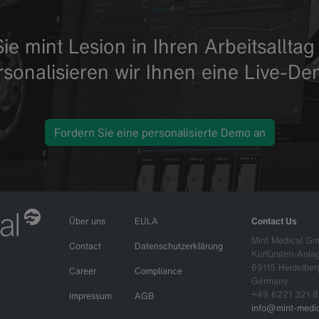
ie mint Lesion in Ihren Arbeitsallt
rsonalisieren wir Ihnen eine Live-De
Fordern Sie eine personalisierte Demo an
Über uns
EULA
Contact Us
Mint Medical G
Contact
Datenschutzerklärung
Kurfürsten-Anla
69115 Heidelber
Career
Compliance
Germany
+49 6221 321 8
Impressum
AGB
info@mint-medic