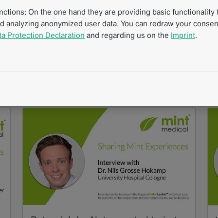
f
von Erst- und Folgeuntersuchungen für
tions: On the one hand they are providing basic functionality f
onkologische Patienten, die sie…
nd analyzing anonymized user data. You can redraw your consent
Read more
ta Protection Declaration
and regarding us on the
Imprint
.
Video
Standardisierte Messverfahren
Klinische Routine
Strukturierte Berichterstattung