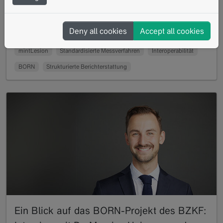
Gruppe bösartiger Tumore, betreffen sowohl das
Weichgewebe als auch die Knochen und stellen
aufgrund…
Deny all cookies
Accept all cookies
Read more
mintLesion
Standardisierte Messverfahren
Interoperabilität
BORN
Strukturierte Berichterstattung
Ein Blick auf das BORN-Projekt des BZKF: