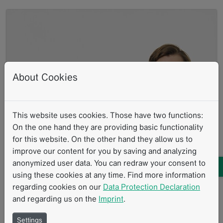
About Cookies
This website uses cookies. Those have two functions:
On the one hand they are providing basic functionality
for this website. On the other hand they allow us to
Standardisierte Befundungsvorlage für
improve our content for you by saving and analyzing
Sarkome im BORN-Projekt des BZKF:
anonymized user data. You can redraw your consent to
Interview mit Prof. Dr. Wolfgang Kunz der
using these cookies at any time. Find more information
LMU München
regarding cookies on our
Data Protection Declaration
and regarding us on the
Imprint
.
11.2024
Sarkome, eine seltene und äußerst heterogene
Settings