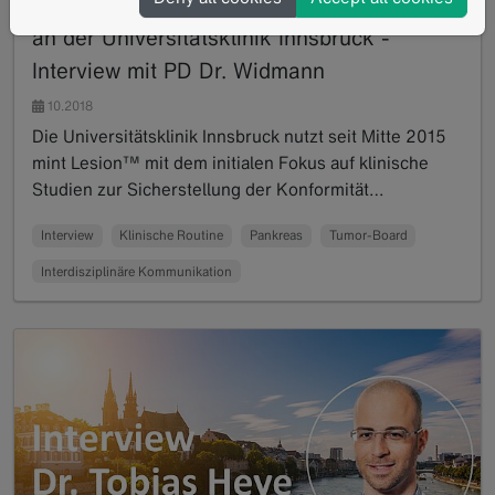
Pankreas-Staging in der klinischen Routine
an der Universitätsklinik Innsbruck -
Interview mit PD Dr. Widmann
10.2018
Die Universitätsklinik Innsbruck nutzt seit Mitte 2015
mint Lesion™ mit dem initialen Fokus auf klinische
Studien zur Sicherstellung der Konformität…
Read more
Interview
Klinische Routine
Pankreas
Tumor-Board
Interdisziplinäre Kommunikation