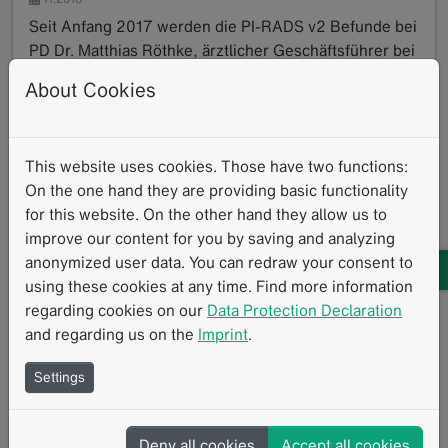
Seit Anfang 2017 werden die PI-RADS v2 Befunde bei
PD Dr. Matthias Röthke, ärztlicher Geschäftsführer bei
Conradia in Hamburg, ausschließlich mit mint…
About Cookies
Read more
Interview
Standardisierte Messverfahren
Klinische Routine
Prostata
Urologie
Strukturierte Berichterstattung
PI-RADS
This website uses cookies. Those have two functions:
On the one hand they are providing basic functionality
for this website. On the other hand they allow us to
improve our content for you by saving and analyzing
anonymized user data. You can redraw your consent to
using these cookies at any time. Find more information
regarding cookies on our
Data Protection Declaration
and regarding us on the
Imprint
.
Settings
Deny all cookies
Accept all cookies