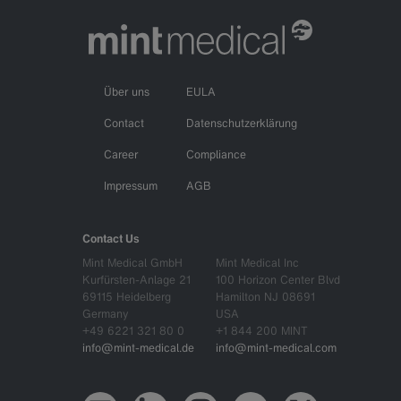
Über uns
EULA
Contact
Datenschutzerklärung
Career
Compliance
Impressum
AGB
Contact Us
Mint Medical GmbH
Mint Medical Inc
Kurfürsten-Anlage 21
100 Horizon Center Blvd
69115 Heidelberg
Hamilton NJ 08691
Germany
USA
+49 6221 321 80 0
+1 844 200 MINT
info@mint-medical.de
info@mint-medical.com