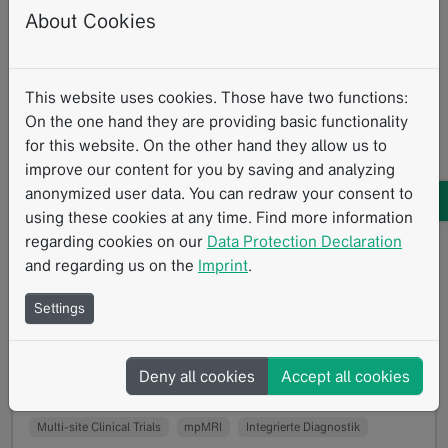
About Cookies
This website uses cookies. Those have two functions:
On the one hand they are providing basic functionality
for this website. On the other hand they allow us to
MROC:Die Auswirkungen des mpMRT auf
improve our content for you by saving and analyzing
das Staging und Management von
anonymized user data. You can redraw your consent to
Patienten mit Verdacht auf oder
using these cookies at any time. Find more information
regarding cookies on our
Data Protection Declaration
bestätigtem Ovarialkarzinom
and regarding us on the
Imprint
.
02.2019
Betrachtet man die vom National Institute of Health
Settings
Research (NIHR) geförderte und vom Imperial College
in London gesponserte MROC-Studie, blickt man…
Read more
Deny all cookies
Accept all cookies
Interview
Klinische Forschung
eCRF
Multi-site Clinical Trials
mpMRI
Integrierte Diagnostik