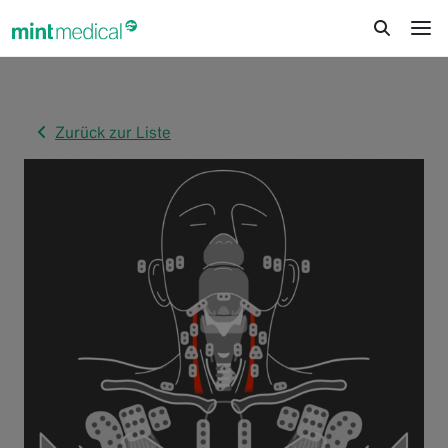
jump to content
jump to footer
Zurück zur Liste