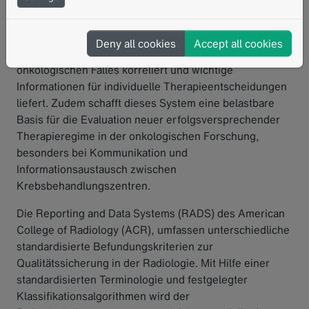
etablierte Einstufung maligner Tumoren. Die Einteilung
von Tumorerkrankungen in klinisch-homogene Gruppen
nach der anatomischen Ausbreitung ermöglicht eine
Deny all cookies
Accept all cookies
Stadiengruppierung, die mit der Prognose eines
onkologischen Falles korreliert und wichtige
Informationen für individuelle Therapieentscheidungen
liefert. Zudem schafft dieses System eine belastbare
Basis für die Evaluation neuer erfolgsversprechender
Therapieregime in der onkologischen Forschung,
besonders bei Kommunikation und
Informationsaustausch zwischen
Krebsbehandlungszentren.
Die
Reporting and Data Systems
(RADS) des
American
College of Radiology
(ACR), umfassen unterschiedliche
standardisierte Befundungskriterien zur
Qualitätssicherung in der Radiologie. Mit Hilfe einer
standardisierten Terminologie und festgelegter
Klassifikationsalgorithmen wird der