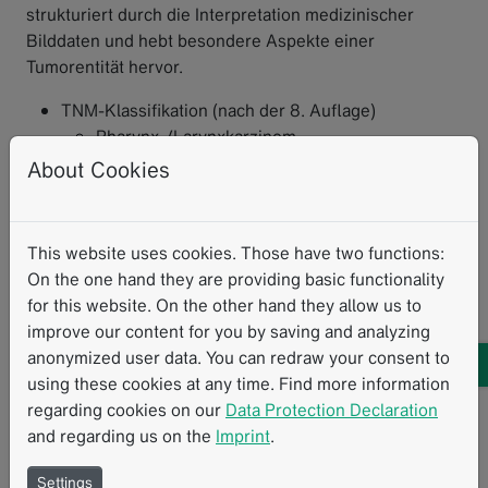
strukturiert durch die Interpretation medizinischer
Bilddaten und hebt besondere Aspekte einer
Tumorentität hervor.
TNM-Klassifikation (nach der 8. Auflage)
Pharynx-/Larynxkarzinom
Lungenkarzinom
About Cookies
Kolorektalkarzinom
Pankreaskarzinom
Leberzellkarzinom
This website uses cookies. Those have two functions:
ACR RADS
On the one hand they are providing basic functionality
PI-RADS v2
for this website. On the other hand they allow us to
NI-RADS
improve our content for you by saving and analyzing
BI-RADS
anonymized user data. You can redraw your consent to
Lung-RADS
using these cookies at any time. Find more information
LI-RADS
regarding cookies on our
Data Protection Declaration
and regarding us on the
Imprint
.
Die TNM-Klassifikation von der
Union for International
Cancer Control
(UICC) ist eine seit Jahren weltweit
Settings