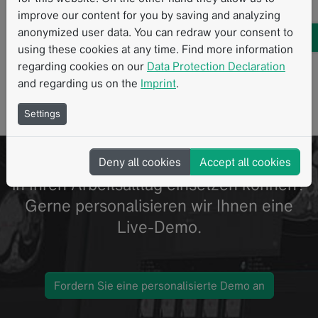
improve our content for you by saving and analyzing
anonymized user data. You can redraw your consent to
using these cookies at any time. Find more information
regarding cookies on our
Data Protection Declaration
and regarding us on the
Imprint
.
Settings
PUBLIKATIONEN
Möchten Sie wissen, wie Sie mint Lesion
Deny all cookies
Accept all cookies
in Ihren Arbeitsalltag einsetzen können?
Gerne personalisieren wir Ihnen eine
Live-Demo.
Fordern Sie eine personalisierte Demo an