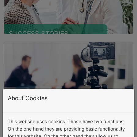
SUCCESS STORIES
Mehr lesen
About Cookies
ANWENDERERFAHRUN
This website uses cookies. Those have two functions:
GEN
Mehr lesen
On the one hand they are providing basic functionality
for this website. On the other hand they allow us to