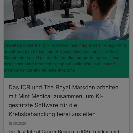
[Translate to German:] Mint Medical has integrated an AI algorithm
developed by The Institute of Cancer Research and The Royal
Marsden into mint Lesion. The solution supports bone disease
assessment and treatment response evaluation in advanced
prostate cancer and multiple myeloma.
Das ICR und The Royal Marsden arbeiten
mit Mint Medical zusammen, um KI-
gestützte Software für die
Krebsbehandlung bereitzustellen
06.2026
Das Institute of Cancer Research (ICR), London, und