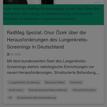
In der aktuellen RadMag-Sonderausgabe spricht Onur Özek über
strukturierte Befundung, KI, Zweitbefundung und integrierte
Workflows im deutschen Lungenkrebsscreening.
RadMag Spezial: Onur Özek über die
Herausforderungen des Lungenkrebs-
Screenings in Deutschland
06.2026
Mit dem bundesweiten Start des Lungenkrebs-
Screenings stehen radiologische Einrichtungen vor
neuen Herausforderungen. Strukturierte Befundung,…
Read more
Lungenkrebs-Screening
Deutsche News
Interview
mintLesion
Standardisierte Messverfahren
Klinische Routine
KI
Strukturierte Berichterstattung