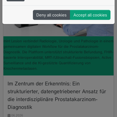
Deny all cookies
Accept all cookies
mint Lesion verbindet Radiologie, Urologie und Pathologie in einem
gemeinsamen digitalen Workflow für die Prostatakarzinom-
Diagnostik. Die Plattform unterstützt strukturierte Befundung, FHIR-
basierte Interoperabilität, MRT-/Ultraschall-Fusionsbiopsien, Active
Surveillance und die KI-gestützte Quantifizierung von
Knochenmetastasen.
Im Zentrum der Erkenntnis: Ein
strukturierter, datengetriebener Ansatz für
die interdisziplinäre Prostatakarzinom-
Diagnostik
06.2026