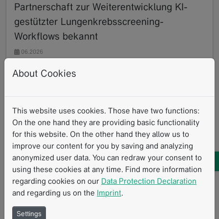
Partnerschaft zur Weiterentwicklung KI-
gestützter Lungenkrebsscreening-
Workflows bekannt
06.2026
Coreline Soft und Mint Medical geben heute ihre
About Cookies
Partnerschaft zur Weiterentwicklung KI-gestützter
Workflows im Lungenkrebsscreening bekannt. Der…
Read more
This website uses cookies. Those have two functions:
Lungenkrebs-Screening
Pressemitteilungen
On the one hand they are providing basic functionality
Standardisierte Messverfahren
Klinische Routine
KI
for this website. On the other hand they allow us to
improve our content for you by saving and analyzing
anonymized user data. You can redraw your consent to
using these cookies at any time. Find more information
regarding cookies on our
Data Protection Declaration
and regarding us on the
Imprint
.
Settings