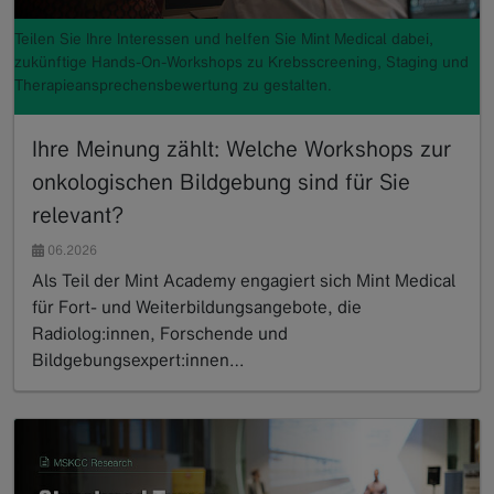
Teilen Sie Ihre Interessen und helfen Sie Mint Medical dabei,
zukünftige Hands-On-Workshops zu Krebsscreening, Staging und
Therapieansprechensbewertung zu gestalten.
Ihre Meinung zählt: Welche Workshops zur
onkologischen Bildgebung sind für Sie
relevant?
06.2026
Als Teil der Mint Academy engagiert sich Mint Medical
für Fort- und Weiterbildungsangebote, die
Radiolog:innen, Forschende und
Bildgebungsexpert:innen…
Read more