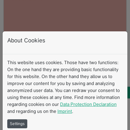
About Cookies
This website uses cookies. Those have two functions:
AACI CRI 2026
On the one hand they are providing basic functionality
06.2026
for this website. On the other hand they allow us to
18. Jährliches AACI Clinical Research Innovation
improve our content for you by saving and analyzing
Meeting
anonymized user data. You can redraw your consent to
Read more
using these cookies at any time. Find more information
regarding cookies on our
Data Protection Declaration
and regarding us on the
Imprint
.
Settings