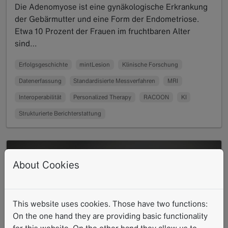
Die Adenomyose ist eine gynäkologische Erkrankung
der Gebärmutter und eine Form der Endometriose.
Etwa 10 Prozent der Frauen im fruchtbaren Alter
sind…
Read more
Erfolgsgeschichte
mintLesion
Klinische Forschung
Datenerfassung
Standardisierte Messverfahren
MRI
Interoperabilität
Personalized Therapy
RACOON
KI
Strukturierte Berichterstattung
About Cookies
This website uses cookies. Those have two functions:
On the one hand they are providing basic functionality
for this website. On the other hand they allow us to