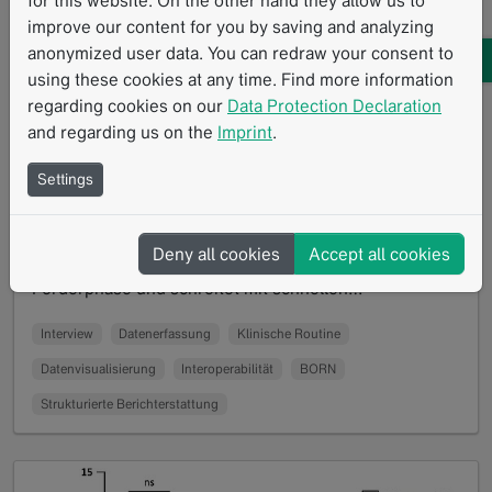
improve our content for you by saving and analyzing
anonymized user data. You can redraw your consent to
Ein Blick auf das BORN-Projekt des BZKF:
using these cookies at any time. Find more information
Interview mit Dr. Maurice Heimer von der
regarding cookies on our
Data Protection Declaration
and regarding us on the
Imprint
.
Klinik und Poliklinik für Radiologie am LMU
Klinikum
Settings
08.2024
Das Bayernweite Onkologische Radiologie Netzwerk
Deny all cookies
Accept all cookies
(BORN) befindet sich zwischenzeitlich in der zweiten
Förderphase und schreitet mit schnellen…
Read more
Interview
Datenerfassung
Klinische Routine
Datenvisualisierung
Interoperabilität
BORN
Strukturierte Berichterstattung