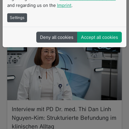
and regarding us on the
Imprint
.
Strukturierte Berichterstattung
mRECIST
Settings
Ähnliche Inhalte
Deny all cookies
Accept all cookies
Interview mit PD Dr. med. Thi Dan Linh
Nguyen-Kim: Strukturierte Befundung im
klinischen Alltag