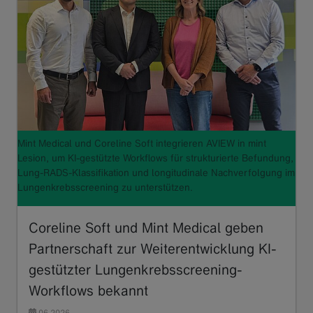
Mint Medical und Coreline Soft integrieren AVIEW in mint
Lesion, um KI-gestützte Workflows für strukturierte Befundung,
Lung-RADS-Klassifikation und longitudinale Nachverfolgung im
Lungenkrebsscreening zu unterstützen.
Coreline Soft und Mint Medical geben
Partnerschaft zur Weiterentwicklung KI-
gestützter Lungenkrebsscreening-
Workflows bekannt
06.2026