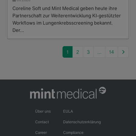
Coreline Soft und Mint Medical geben heute ihre
Partnerschaft zur Weiterentwicklung KI-gestützter
Workflows im Lungenkrebsscreening bekannt.
Der…
Read more
next
1
2
3
…
14
Über uns
EULA
Contact
Datenschutzerklärung
Career
Compliance