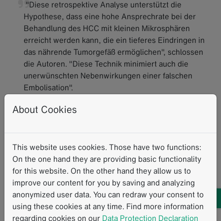
"Diese retrospektive Analyse unterstützt die
Hypothese, dass eine hohe Ansprechrate bei der
Behandlung des HCC mit kleinen Mikrosphären
erreicht werden kann, die ein tieferes Eindringen in
das nährende Tumorgefäß ermöglichen", schlossen
die Autoren. "Diese Technik minimiert auch die
unerwünschten Nebenwirkungen einer falschen
Embolisation".
About Cookies
[1] Albrecht, K.C., Aschenbach, R., Diamantis, I.
et
al.
Response rate and safety in patients with
hepatocellular carcinoma treated with transarterial
This website uses cookies. Those have two functions:
chemoembolization using 40-µm doxorubicin-eluting
On the one hand they are providing basic functionality
microspheres.
J Cancer Res Clin
for this website. On the other hand they allow us to
Oncol
(2020). https://doi.org/10.1007/s00432-020-
improve our content for you by saving and analyzing
03370-z
anonymized user data. You can redraw your consent to
using these cookies at any time. Find more information
regarding cookies on our
Data Protection Declaration
Standardisierte Messverfahren
MRI
CT
HCC
DEB-TACE