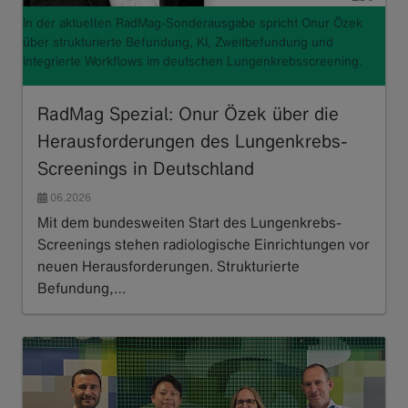
In der aktuellen RadMag-Sonderausgabe spricht Onur Özek
über strukturierte Befundung, KI, Zweitbefundung und
integrierte Workflows im deutschen Lungenkrebsscreening.
RadMag Spezial: Onur Özek über die
Herausforderungen des Lungenkrebs-
Screenings in Deutschland
06.2026
Mit dem bundesweiten Start des Lungenkrebs-
Screenings stehen radiologische Einrichtungen vor
neuen Herausforderungen. Strukturierte
Befundung,…
Read more