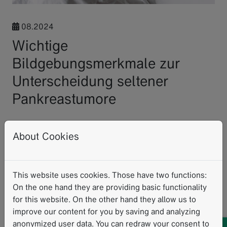
08.2024
Wichtige
Bildgebungsmerkmale zur
Unterscheidung seltener
Pankreastumore
Solid-pseudopapilläre Neoplasien (SPN), auch bekannt
About Cookies
als Frantz-Tumore, sind seltene Tumore des Pankreas.
Aufgrund überlappender Merkmale von SPN und
pankreatischen neuroendokrinen Neoplasien (pNEN),
kann sich die Unterscheidung mittels Bildgebung als
This website uses cookies. Those have two functions:
schwierig überweisen.
On the one hand they are providing basic functionality
for this website. On the other hand they allow us to
Forscher des Universitätsklinikums Heidelberg führten
improve our content for you by saving and analyzing
eine Studie durch, um SPN von pNEN mittels
anonymized user data. You can redraw your consent to