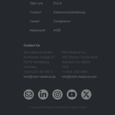
Über uns
EULA
Contact
Datenschutzerklärung
Career
Compliance
Impressum
AGB
Contact Us
Mint Medical GmbH
Mint Medical Inc
Kurfürsten-Anlage 21
100 Horizon Center Blvd
69115 Heidelberg
Hamilton NJ 08691
Germany
USA
+49 6221 321 80 0
+1 844 200 MINT
info@mint-medical.de
info@mint-medical.com
Newsletter
LinkedIn
Instagram
YouTube
X (Twitter)
© Copyright Mint Medical GmbH 2026 | all rights reserved