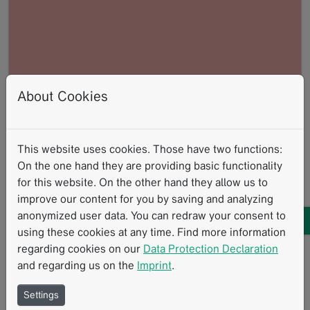
About Cookies
This website uses cookies. Those have two functions:
AACI CRI 2026
On the one hand they are providing basic functionality
06.2026
for this website. On the other hand they allow us to
18. Jährliches AACI Clinical Research Innovation
improve our content for you by saving and analyzing
Meeting
anonymized user data. You can redraw your consent to
Read more
using these cookies at any time. Find more information
regarding cookies on our
Data Protection Declaration
and regarding us on the
Imprint
.
Settings