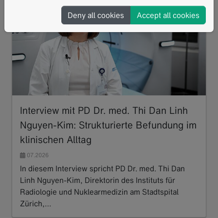
Deny all cookies
Accept all cookies
Interview mit PD Dr. med. Thi Dan Linh
Nguyen-Kim: Strukturierte Befundung im
klinischen Alltag
07.2026
In diesem Interview spricht PD Dr. med. Thi Dan
Linh Nguyen-Kim, Direktorin des Instituts für
Radiologie und Nuklearmedizin am Stadtspital
Zürich,…
Read more