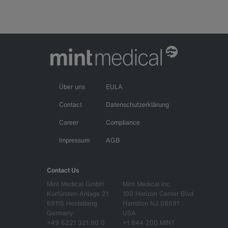
Über uns
EULA
Contact
Datenschutzerklärung
Career
Compliance
Impressum
AGB
Contact Us
Mint Medical GmbH
Mint Medical Inc
Kurfürsten-Anlage 21
100 Horizon Center Blvd
69115 Heidelberg
Hamilton NJ 08691
Germany
USA
+49 6221 321 80 0
+1 844 200 MINT