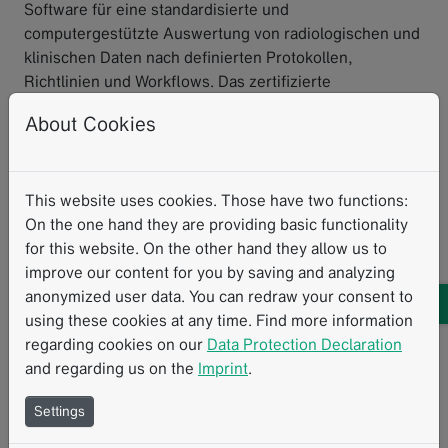
Software für eine standardisierte und
computergestützte Auswertung von radiologischen und
klinischen Daten nach definierten Protokollen,
Richtlinien und Workflows. Das zertifizierte
Medizinprodukt wird von Universitätskliniken,
About Cookies
Krebszentren und niedergelassenen Praxen, sowie von
Auftragsforschungsunternehmen, pharmazeutischen
und biotechnologischen Unternehmen im
This website uses cookies. Those have two functions:
radiologischen und onkologischen Bereich eingesetzt.
On the one hand they are providing basic functionality
for this website. On the other hand they allow us to
Klinische Routine
Integrierte Diagnostik
improve our content for you by saving and analyzing
Diagnosedatenmanagement
Data Liquidity
Personalized Therapy
anonymized user data. You can redraw your consent to
using these cookies at any time. Find more information
Interdisziplinäre Kommunikation
regarding cookies on our
Data Protection Declaration
and regarding us on the
Imprint
.
Ähnliche Inhalte
Settings