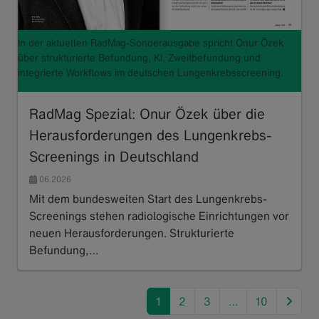
In der aktuellen RadMag-Sonderausgabe spricht Onur Özek
über strukturierte Befundung, KI, Zweitbefundung und
integrierte Workflows im deutschen Lungenkrebsscreening.
RadMag Spezial: Onur Özek über die
Herausforderungen des Lungenkrebs-
Screenings in Deutschland
06.2026
Mit dem bundesweiten Start des Lungenkrebs-
Screenings stehen radiologische Einrichtungen vor
neuen Herausforderungen. Strukturierte
Befundung,…
Read more
next
1
2
3
…
10