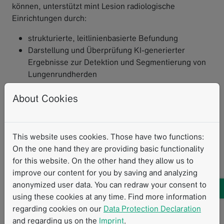
können, unterstützt mint Lesion radiologische
Einrichtungen durch:
strukturierte, leitlinienbasierte Befundung
Darstellung und Überprüfung KI-generierter
Ergebnisse zur Detektion und Segmentierung von
Lungenrundherden
direkte Bearbeitung und Validierung
der KI-
About Cookies
generierten Ergebnisse
automatische Aktualisierung der Lung-RADS-
Bewertungen entsprechend radiologischer
Anpassungen.
This website uses cookies. Those have two functions:
On the one hand they are providing basic functionality
Zusammenarbeit mit
for this website. On the other hand they allow us to
Zweitbefundungszentren
improve our content for you by saving and analyzing
anonymized user data. You can redraw your consent to
using these cookies at any time. Find more information
Die verpflichtende Zweitbefundung ist ein fester
regarding cookies on our
Data Protection Declaration
Bestandteil des LCS – und gleichzeitig ein potenzieller
and regarding us on the
Imprint
.