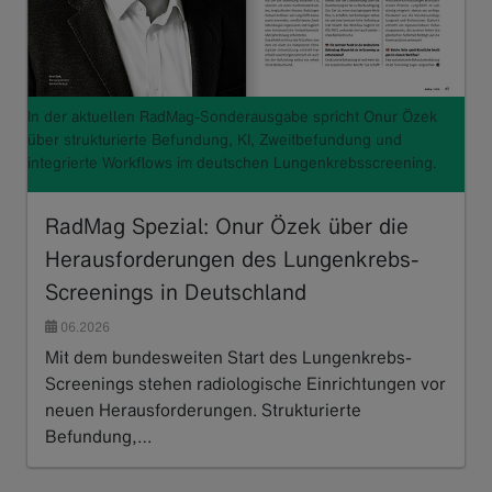
In der aktuellen RadMag-Sonderausgabe spricht Onur Özek
über strukturierte Befundung, KI, Zweitbefundung und
integrierte Workflows im deutschen Lungenkrebsscreening.
RadMag Spezial: Onur Özek über die
Herausforderungen des Lungenkrebs-
Screenings in Deutschland
06.2026
Mit dem bundesweiten Start des Lungenkrebs-
Screenings stehen radiologische Einrichtungen vor
neuen Herausforderungen. Strukturierte
Befundung,…
Read more