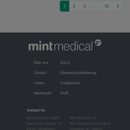
next
1
2
3
…
16
Über uns
EULA
Contact
Datenschutzerklärung
Career
Compliance
Impressum
AGB
Contact Us
Mint Medical GmbH
Mint Medical Inc
Kurfürsten-Anlage 21
100 Horizon Center Blvd
69115 Heidelberg
Hamilton NJ 08691