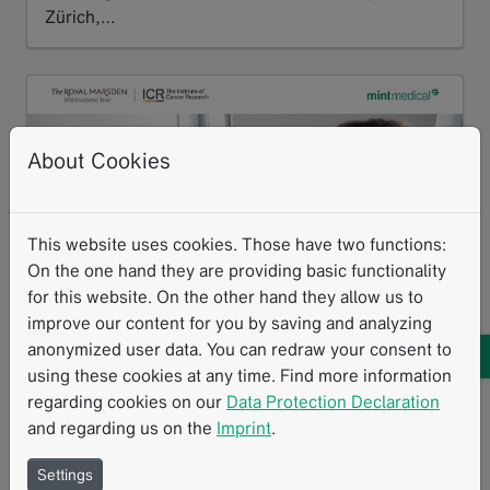
Zürich,…
Read more
About Cookies
This website uses cookies. Those have two functions:
On the one hand they are providing basic functionality
for this website. On the other hand they allow us to
improve our content for you by saving and analyzing
[Translate to German:] Mint Medical has integrated an AI
anonymized user data. You can redraw your consent to
algorithm developed by The Institute of Cancer Research and
using these cookies at any time. Find more information
The Royal Marsden into mint Lesion. The solution supports
regarding cookies on our
Data Protection Declaration
bone disease assessment and treatment response evaluation in
and regarding us on the
Imprint
.
advanced prostate cancer and multiple myeloma.
Settings