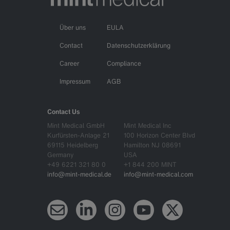
Über uns
EULA
Contact
Datenschutzerklärung
Career
Compliance
Impressum
AGB
Contact Us
Mint Medical GmbH
Mint Medical Inc
Kurfürsten-Anlage 21
100 Horizon Center Blvd
69115 Heidelberg
Hamilton NJ 08691
Germany
USA
+49 6221 321 80 0
+1 844 200 MINT
info@mint-medical.de
info@mint-medical.com
Newsletter
LinkedIn
Instagram
YouTube
X (Twitter)