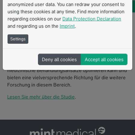
anonymized user data. You can redraw your consent to
Musculus sternocleidomastoideus (SCM) und der
using these cookies at any time. Find more information
paravertebralen Muskulatur (PVM) nach RCT analysiert.
regarding cookies on our
Data Protection Declaration
Anhand der Auswertung zentraler Radiomic Features
and regarding us on the
Imprint
.
wie Volumen, mittlere Positivität der Pixel und
Gleichmäßigkeit konnte das Forschungsteam das
Settings
optimale Zeitfenster von 6 bis 12 Wochen für eine
Salvage-OP nach RCT bestätigen, wodurch das
Komplikationsrisiko durch Gewebefibrose minimiert
Deny all cookies
Accept all cookies
wird. Diese Ergebnisse verdeutlichen, wie Radiomics
medizinische Behandlungsansätze optimieren kann und
bieten eine vielversprechende Richtung für die weitere
Forschung in diesem Bereich.
Lesen Sie mehr über die Studie
.