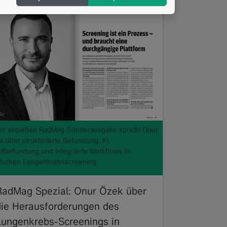
der aktuellen RadMag-Sonderausgabe spricht Onur
k über strukturierte Befundung, KI,
itbefundung und integrierte Workflows im
tschen Lungenkrebsscreening.
RadMag Spezial: Onur Özek über
die Herausforderungen des
Lungenkrebs-Screenings in