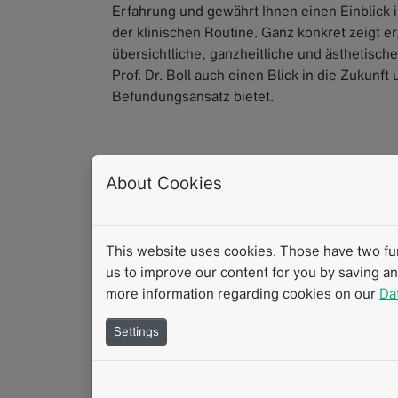
Erfahrung und gewährt Ihnen einen Einblick in
der klinischen Routine. Ganz konkret zeigt 
übersichtliche, ganzheitliche und ästhetisch
Prof. Dr. Boll auch einen Blick in die Zukunft
Befundungsansatz bietet.
About Cookies
Webcast
Klinische Routine
Therapiewirkungsbewe
Strukturierte Berichterstattung
This website uses cookies. Those have two func
us to improve our content for you by saving a
more information regarding cookies on our
Da
Settings