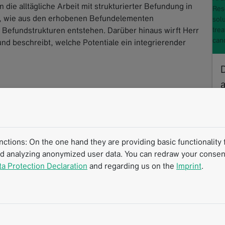
 die alltägliche Arbeit mit strukturierter Befundung in
Res
er, wie aus den erhobenen Befundelementen
sol
e Befundstrukturen entstehen. Darüber hinaus wirft Herr
tre
can
 und beschreibt, welche Potentiale ein integrierender
a
rtung
Interdisziplinäre Kommunikation
b
tions: On the one hand they are providing basic functionality f
nd analyzing anonymized user data. You can redraw your consent
D
ta Protection Declaration
and regarding us on the
Imprint
.
L
F
L
R