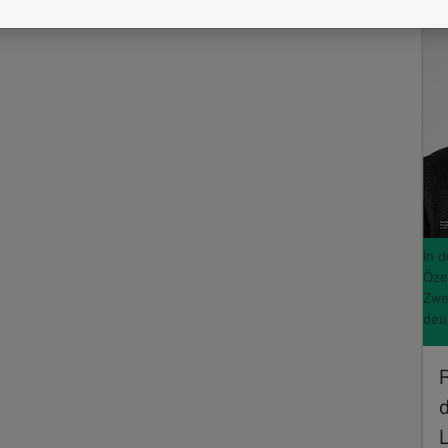
In 
Öze
Zwe
deu