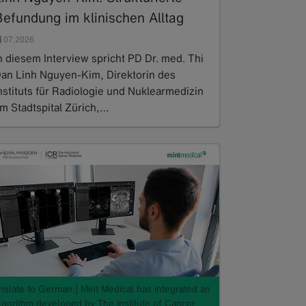
Befundung im klinischen Alltag
07.2026
n diesem Interview spricht PD Dr. med. Thi
an Linh Nguyen-Kim, Direktorin des
nstituts für Radiologie und Nuklearmedizin
m Stadtspital Zürich,…
ead more
anslate to German:] Mint Medical has integrated an
algorithm developed by The Institute of Cancer