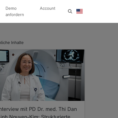
Demo
Account
anfordern
liche Inhalte
Interview mit PD Dr. med. Thi Dan
Linh Nguyen-Kim: Strukturierte