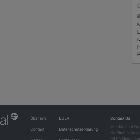
M
L
r
H
B
R
Über uns
EULA
Contact Us
Mint Medical G
Contact
Datenschutzerklärung
Kurfürsten-Anla
69115 Heidelber