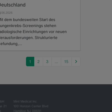
Deutschland
06.2026
it dem bundesweiten Start des
ungenkrebs-Screenings stehen
adiologische Einrichtungen vor neuen
erausforderungen. Strukturierte
efundung,…
ead more
next
1
2
3
…
15
mbH
Mint Medical Inc
ge 21
100 Horizon Center Blvd
g
Hamilton NJ 08691