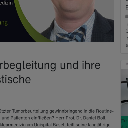
I
D
I
a
R
rbegleitung und ihre
stische
ützter Tumorbeurteilung gewinnbringend in die Routine-
nd Patienten einfließen? Herr Prof. Dr. Daniel Boll,
[Tr
klearmedizin am Unispital Basel, teilt seine langjährige
AI 