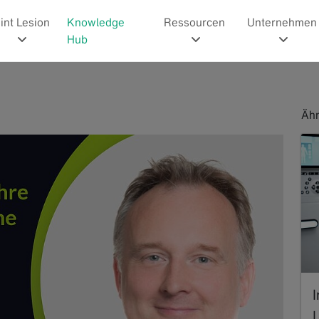
int Lesion
Knowledge
Ressourcen
Unternehmen
Hub
Ähn