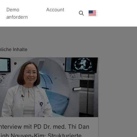
Demo
Account
anfordern
liche Inhalte
Interview mit PD Dr. med. Thi Dan
Linh Nguyen-Kim: Strukturierte