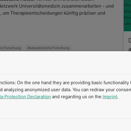
Res
Netzwerk Universitätsmedizin zusammenarbeiten – und
sol
d, um Therapieentscheidungen künftig präziser und
tre
can
a
che Forschung
Multizentrische Forschung
ierte Berichterstattung
b
tions: On the one hand they are providing basic functionality f
nd analyzing anonymized user data. You can redraw your consent
D
ta Protection Declaration
and regarding us on the
Imprint
.
L
F
L
R