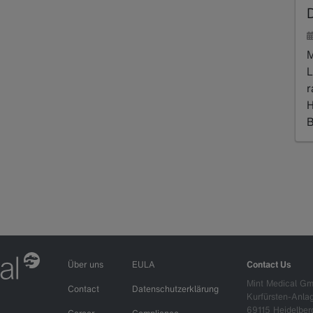
M
L
r
H
B
R
Über uns
EULA
Contact Us
Mint Medical G
Contact
Datenschutzerklärung
Kurfürsten-Anla
69115 Heidelber