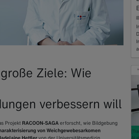
I
D
I
a
R
große Ziele: Wie
ungen verbessern will
as Projekt
RACOON-SAGA
erforscht, wie Bildgebung
Charakterisierung von Weichgewebesarkomen
[Tr
Madelaine Hettler
von der Universitätsmedizin
AI 