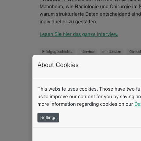
Mannheim, wie Radiologie und Chirurgie im 
warum strukturierte Daten entscheidend sin
individueller zu gestalten.
Lesen Sie hier das ganze Interview.
Erfolgsgeschichte
Interview
mintLesion
Klinis
Interdisziplinäre Kommunikation
RACOON
Struktur
About Cookies
This website uses cookies. Those have two func
us to improve our content for you by saving a
more information regarding cookies on our
Da
Settings