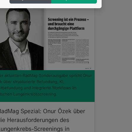
der aktuellen RadMag-Sonderausgabe spricht Onur
k über strukturierte Befundung, KI,
itbefundung und integrierte Workflows im
tschen Lungenkrebsscreening.
RadMag Spezial: Onur Özek über
die Herausforderungen des
Lungenkrebs-Screenings in