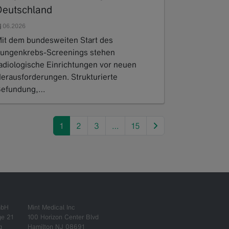
Deutschland
06.2026
it dem bundesweiten Start des
ungenkrebs-Screenings stehen
adiologische Einrichtungen vor neuen
erausforderungen. Strukturierte
efundung,…
ead more
next
1
2
3
…
15
mbH
Mint Medical Inc
ge 21
100 Horizon Center Blvd
g
Hamilton NJ 08691