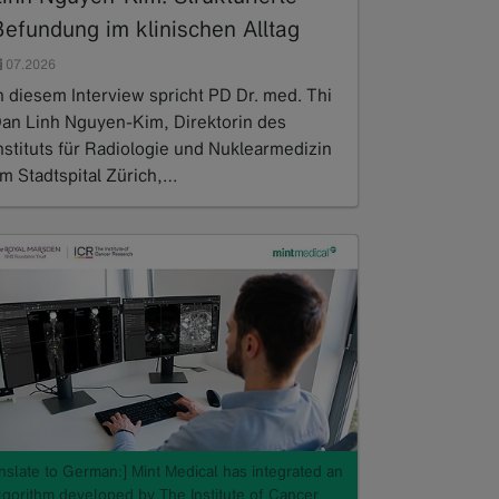
Befundung im klinischen Alltag
07.2026
n diesem Interview spricht PD Dr. med. Thi
an Linh Nguyen-Kim, Direktorin des
nstituts für Radiologie und Nuklearmedizin
m Stadtspital Zürich,…
ead more
anslate to German:] Mint Medical has integrated an
algorithm developed by The Institute of Cancer