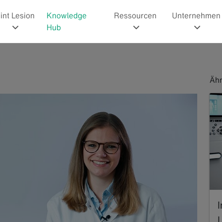
int Lesion
Knowledge
Ressourcen
Unternehmen
Hub
Ähn