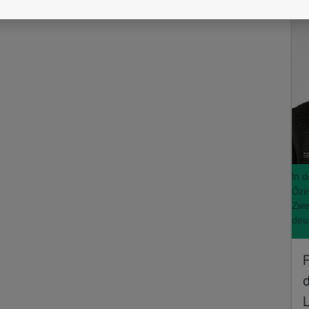
In 
Öze
Zwe
deu