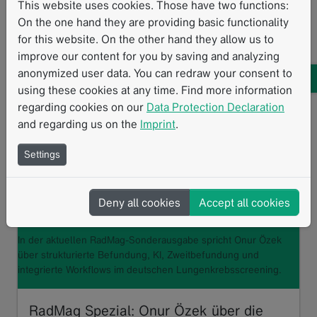
This website uses cookies. Those have two functions:
Read more
On the one hand they are providing basic functionality
for this website. On the other hand they allow us to
improve our content for you by saving and analyzing
anonymized user data. You can redraw your consent to
using these cookies at any time. Find more information
regarding cookies on our
Data Protection Declaration
and regarding us on the
Imprint
.
Settings
Deny all cookies
Accept all cookies
In der aktuellen RadMag-Sonderausgabe spricht Onur Özek
über strukturierte Befundung, KI, Zweitbefundung und
integrierte Workflows im deutschen Lungenkrebsscreening.
RadMag Spezial: Onur Özek über die