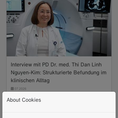
Interview mit PD Dr. med. Thi Dan Linh
Nguyen-Kim: Strukturierte Befundung im
klinischen Alltag
07.2026
In diesem Interview spricht PD Dr. med. Thi Dan
About Cookies
Linh Nguyen-Kim, Direktorin des Instituts für
Radiologie und Nuklearmedizin am Stadtspital
Zürich,…