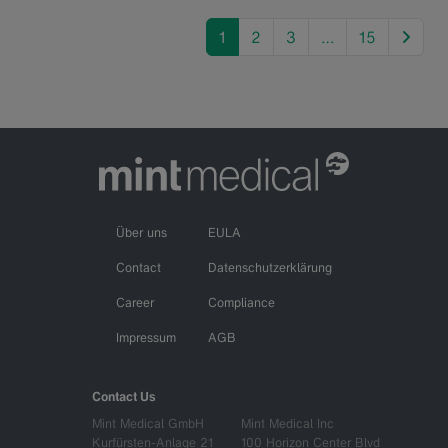
next
1
2
3
…
15
Über uns
EULA
Contact
Datenschutzerklärung
Career
Compliance
Impressum
AGB
Contact Us
Mint Medical GmbH
Mint Medical Inc
Kurfürsten-Anlage 21
100 Horizon Center Blvd