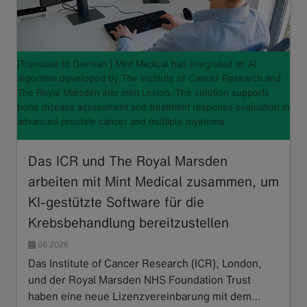
[Translate to German:] Mint Medical has integrated an AI
algorithm developed by The Institute of Cancer Research and
The Royal Marsden into mint Lesion. The solution supports
bone disease assessment and treatment response evaluation in
advanced prostate cancer and multiple myeloma.
Das ICR und The Royal Marsden
arbeiten mit Mint Medical zusammen, um
KI-gestützte Software für die
Krebsbehandlung bereitzustellen
06.2026
Das Institute of Cancer Research (ICR), London,
und der Royal Marsden NHS Foundation Trust
haben eine neue Lizenzvereinbarung mit dem…