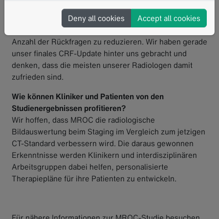
gestartet, um alle Prozesse zu evaluieren und
anzupassen. Mint hat uns bei der Verbesserung der
Deny all cookies
Accept all cookies
CRFs geholfen, um die Antwortvariabilität und die
Anzahl der Rückfragen zu reduzieren. Wir haben gerade
unser finales CRF-Update hinter uns gebracht und
denken, dass die meisten unserer Radiologen damit
zufrieden sind.
Wie können Kliniker und Patienten von den
Studienergebnissen profitieren?
Wir hoffen, dass MROC die radiologische
Bildauswertung beim Staging im Vergleich zum jetzigen
CT-Standard verbessern wird. Die daraus gewonnen
Erkenntnisse werden Klinikern und interdisziplinären
Arbeitsgruppen dabei helfen, personalisierte
Therapiepläne für ihre Patienten zu entwickeln.
Für nähere Informationen zur MROC-Studie besuchen