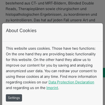
bestehend aus CT- und MRT-Bildern, Blinded Double
Reads, Therapieplänen sowie chirurgischen und
histopathologischen Ergebnissen, zu koordinieren und
zu kontrollieren. Das hat auf jeden Fall unsere Art und
Weise, wie wir bildbasierte klinische Studien und das
About Cookies
Biobanking von Studiendaten durchführen können,
verändert.
Angenommen, Sie könnten die Studie heute noch
This website uses cookies. Those have two functions:
einmal aufsetzen, gibt es etwas, dass Sie anders
On the one hand they are providing basic functionality
machen würden?
for this website. On the other hand they allow us to
Auf jeden Fall. Auf dem bisherigen Weg habe ich viele
improve our content for you by saving and analyzing
Fehler gemacht. Eindeutige CRF-Terminologie ist zum
anonymized user data. You can redraw your consent to
Beispiel besonders wichtig: eine für mich klar
using these cookies at any time. Find more information
verständliche Frage kann anderen unklar erscheinen.
regarding cookies on our
Data Protection Declaration
Und manche der CRF-Workflows funktionieren einfach
and regarding us on the
Imprint
.
nicht für jedes Patientenszenario. Ich würde die CRFs
vor Studienbeginn intensiver testen. Wir haben vor dem
Settings
Beginn der Studie einen ersten internen Piloten