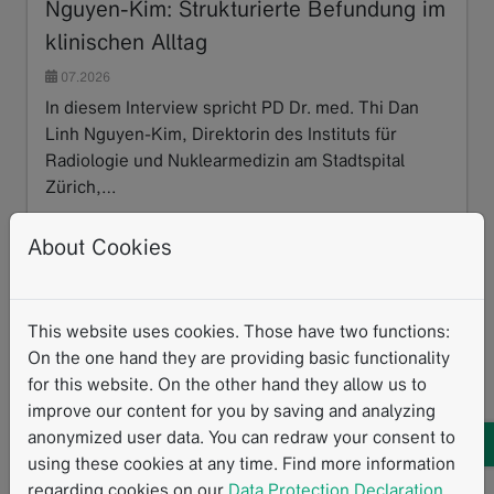
Nguyen-Kim: Strukturierte Befundung im
klinischen Alltag
07.2026
In diesem Interview spricht PD Dr. med. Thi Dan
Linh Nguyen-Kim, Direktorin des Instituts für
Radiologie und Nuklearmedizin am Stadtspital
Zürich,…
Read more
About Cookies
This website uses cookies. Those have two functions:
On the one hand they are providing basic functionality
for this website. On the other hand they allow us to
improve our content for you by saving and analyzing
anonymized user data. You can redraw your consent to
using these cookies at any time. Find more information
regarding cookies on our
Data Protection Declaration