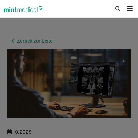
jump to content
jump to footer
Zurück zur Liste
10.2025