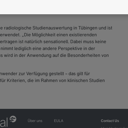
its in mint Lesion gearbeitet. Die Leitlinie wird zur
ngesetzt, um die besonderen Wirkmechanismen dieser
e radiologische Studienauswertung in Tübingen und ist
verwendet. „Die Möglichkeit einen existierenden
rtragen ist natürlich sensationell. Dabei muss keine
mmt lediglich eine andere Perspektive in der
us wird in der Anwendung auf die Besonderheiten von
wender zur Verfügung gestellt – das gilt für
ür Kriterien, die im Rahmen von klinischen Studien
Über uns
EULA
Contact Us