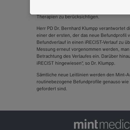
damit am Universitätsklinikum in Tübingen bere
Therapiebeurteilung bei Immuntherapien ei
Therapien zu berücksichtigen.
Herr PD Dr. Bernhard Klumpp verantwortet di
einer der ersten, der das neue Befundprofil 
Befundverlauf in einen iRECIST-Verlauf zu übe
Messung erneut vorgenommen werden, man ni
Betrachtung des Verlaufes ein. Darüber hina
iRECIST hingewiesen“, so Dr. Klumpp.
Sämtliche neue Leitlinien werden den Mint-An
routinebezogene Befundprofile genauso wie f
gefordert sind.