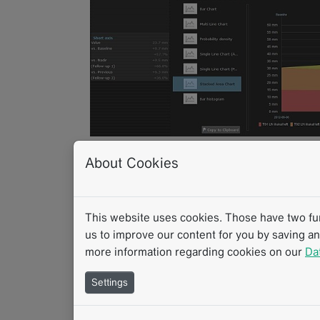
About Cookies
05.2017
iRECIST-Kriterien
This website uses cookies. Those have two func
Universitätsklinik
us to improve our content for you by saving a
more information regarding cookies on our
Da
im Einsatz
Settings
Kurz nach Veröffentlichung der neuen iRECIS