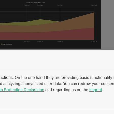
 am
tions: On the one hand they are providing basic functionality f
um in Tübingen bereits
nd analyzing anonymized user data. You can redraw your consent
ta Protection Declaration
and regarding us on the
Imprint
.
T-Kriterien (The Lancet Oncology, März 2017) wird