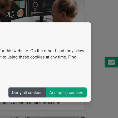
or this website. On the other hand they allow
Integriertes Datenmanagement für
 to using these cookies at any time. Find
ie multizentrische Bildgebung in
nvestigator-Initiated Trials (IITs)
02.2026
trukturierte Rahmenbedingungen für die
ultizentrische Datenkoordination Der
Deny all cookies
Accept all cookies
bergang von einer monozentrischen
tudie zu einem multizentrischen…
ead more