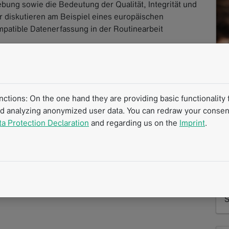
bung sowie die Bedeutung der Qualität, Integrität und
r diskutieren am Beispiel eines europäischen
mpatible Datenerfassung in der Routinearbeit
usblick in die Zukunft, in der die Radiologie die
gsstrategien zu setzen, nicht nur in Bezug auf COVID-
r Therapie.
tions: On the one hand they are providing basic functionality f
nd analyzing anonymized user data. You can redraw your consent
d
schung
Bildgebende Biomarker
COVID-19
ta Protection Declaration
and regarding us on the
Imprint
.
I
S
m
Ü
S
R