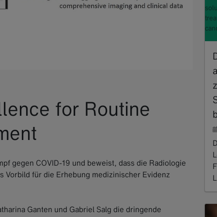
sol
tre
can
a
ellence for Routine
b
ment
D
L
ampf gegen COVID-19 und beweist, dass die Radiologie
F
s Vorbild für die Erhebung medizinischer Evidenz
L
R
atharina Ganten und Gabriel Salg die dringende