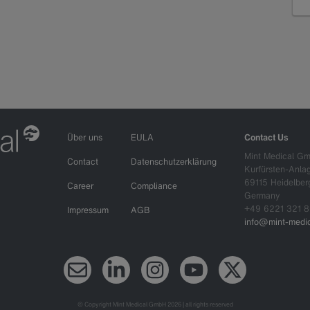
R
Über uns
EULA
Contact Us
Mint Medical G
Contact
Datenschutzerklärung
Kurfürsten-Anla
69115 Heidelber
Career
Compliance
Germany
+49 6221 321 8
Impressum
AGB
info@mint-medic
Newsletter
LinkedIn
Instagram
YouTube
X (Twitter)
© Copyright Mint Medical GmbH 2026 | all rights reserved