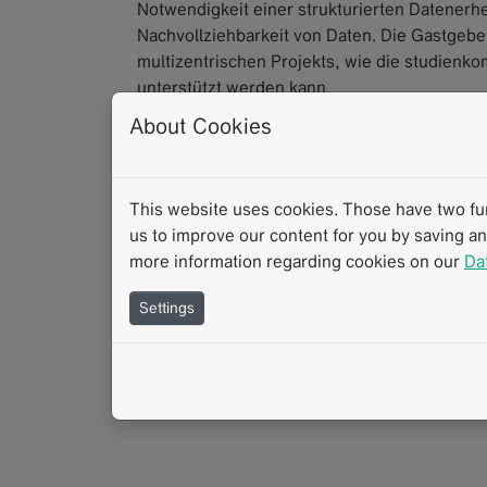
Notwendigkeit einer strukturierten Datenerhe
Nachvollziehbarkeit von Daten. Die Gastgebe
multizentrischen Projekts, wie die studienko
unterstützt werden kann.
About Cookies
Prof. Ganten und Herr Salg geben auch einen A
Möglichkeit hat, Standards für neue Forschun
Studien, sondern für jegliche Erkrankung ode
This website uses cookies. Those have two func
us to improve our content for you by saving a
Webcast
Klinische Forschung
Multizentrische For
more information regarding cookies on our
Da
Settings