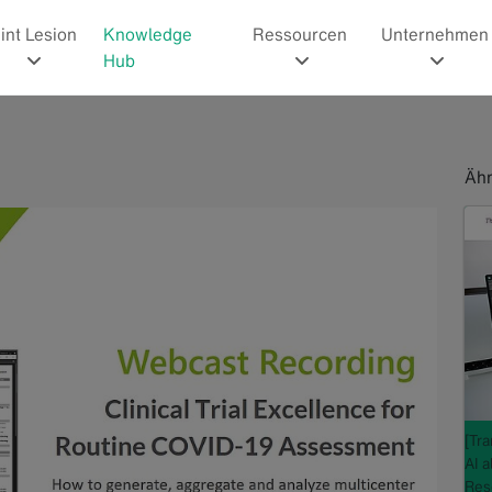
int Lesion
Knowledge
Ressourcen
Unternehmen
Hub
Ähn
[Tr
AI 
Res