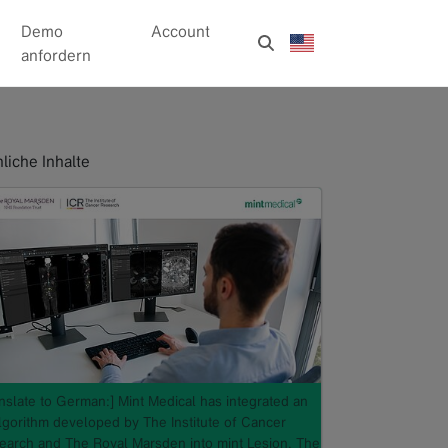
Demo
Account
anfordern
liche Inhalte
anslate to German:] Mint Medical has integrated an
algorithm developed by The Institute of Cancer
earch and The Royal Marsden into mint Lesion. The