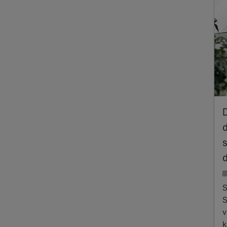
S
S
v
k