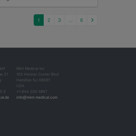
ead more
next
1
2
3
…
6
mbH
Mint Medical Inc
ge 21
100 Horizon Center Blvd
g
Hamilton NJ 08691
USA
0 0
+1 844 200 MINT
al.de
info@mint-medical.com