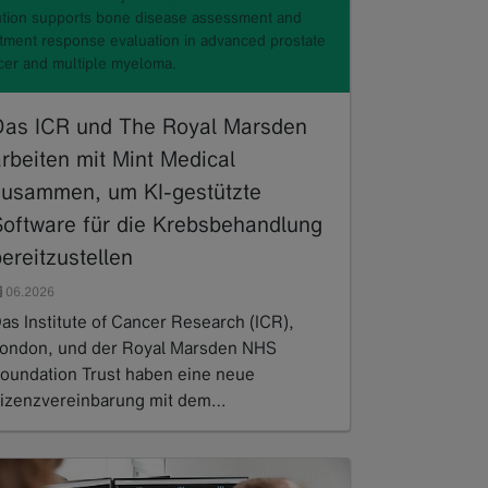
ution supports bone disease assessment and
atment response evaluation in advanced prostate
cer and multiple myeloma.
Das ICR und The Royal Marsden
rbeiten mit Mint Medical
zusammen, um KI-gestützte
Software für die Krebsbehandlung
ereitzustellen
06.2026
as Institute of Cancer Research (ICR),
ondon, und der Royal Marsden NHS
oundation Trust haben eine neue
izenzvereinbarung mit dem…
ead more