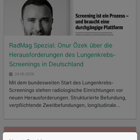
RadMag Spezial: Onur Özek über die
Herausforderungen des Lungenkrebs-
Screenings in Deutschland
24.06.2026
Mit dem bundesweiten Start des Lungenkrebs-
Screenings stehen radiologische Einrichtungen vor
neuen Herausforderungen. Strukturierte Befundung,
verpflichtende Zweitbefundungen, longitudinale…
GoTo