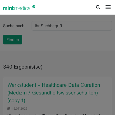
jump to content
jump to footer
Suche nach:
Finden
340 Ergebnis(se)
Werkstudent – Healthcare Data Curation
(Medizin / Gesundheitswissenschaften)
(copy 1)
15.07.2026