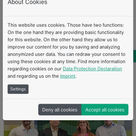
About Cookies
This website uses cookies. Those have two functions:
On the one hand they are providing basic functionality
for this website. On the other hand they allow us to
AACI CRI 2026
improve our content for you by saving and analyzing
23.06.2026
BIS
ORGANIZER:
anonymized user data. You can redraw your consent to
STARTS:
23.06.2026
using these cookies at any time. Find more information
ENDS:
regarding cookies on our
Data Protection Declaration
18. Jährliches AACI Clinical Research Innovation
and regarding us on the
Imprint
.
Meeting
Settings
GoTo
Deny all cookies
Accept all cookies