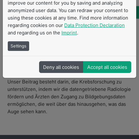
improve our content for you by saving and analyzing
Wir tragen die Farbe Rosa, um alle Betroffenen von
anonymized user data. You can redraw your consent to
Brustkrebs zu unterstützen. Du bist stark, du bist
using these cookies at any time. Find more information
schön, du bist tapfer, und du bist nicht allein!
regarding cookies on our
Data Protection Declaration
Wir tragen die Farbe Rosa, um all die großartigen
and regarding us on the
Imprint
.
Ärzt:innen, Wissenschaftler:innen, Ingenieur:innen,
Settings
Softwareentwickler:innen, Sozialarbeiter:innen, und
Aktivist:innen zu ehren, die auf so vielfältige Weise zum
weltweiten Kampf gegen diese Krankheit beitragen.
Deny all cookies
Accept all cookies
Auch wir als Unternehmen tragen zu diesem Kampf bei.
Unser Beitrag besteht darin, die Krebsforschung zu
unterstützen, indem wir die datengetriebene Radiologie
fördern und Ärzten den Zugang zu Bildgebungsdaten
ermöglichen, die weit über das hinausgehen, was das
Auge sehen kann.