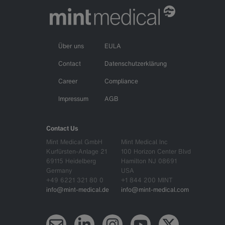
Über uns
EULA
Contact
Datenschutzerklärung
Career
Compliance
Impressum
AGB
Contact Us
Mint Medical GmbH
Mint Medical Inc
Kurfürsten-Anlage 21
100 Horizon Center Blvd
69115 Heidelberg
Hamilton NJ 08691
Germany
USA
+49 6221 321 80 0
+1 844 200 MINT
info@mint-medical.de
info@mint-medical.com
Newsletter
LinkedIn
Instagram
YouTube
X (Twitter)