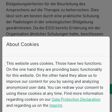
Bildgebungskriterien für die Beurteilung des
Ansprechens auf die Therapie zu beherrschen. Dies
lässt sich am besten durch eine praktische Schulung
der Radiologen in der onkologischen Bildgebung
gewährleisten. Da die ESOI bereits Erfahrung mit der
Organisation ähnlicher Schulungen hatte, beschlossen
wir, in 2016 einen gemeinsamen Workshop zu
About Cookies
veranstalten, der sich zu einer erfolgreichen jährlichen
Veranstaltung entwickelt hat."
MM: Was ist der Hauptzweck und der Wert solcher
This website uses cookies. Those have two functions:
Workshops?
On the one hand they are providing basic functionality
for this website. On the other hand they allow us to
LF: "Der Hauptzweck dieser Workshops besteht darin,
improve our content for you by saving and analyzing
die einheitliche Anwendung und Interpretation der
anonymized user data. You can redraw your consent to
Kriterien in ganz Europa und darüber hinaus zu fördern
using these cookies at any time. Find more information
und die gesamte radiologische Gemeinschaft, die sich
regarding cookies on our
Data Protection Declaration
mit onkologischer Bildgebung befasst, auf das
and regarding us on the
Imprint
.
erwartete Qualitätsniveau zu bringen. Der wertvollste