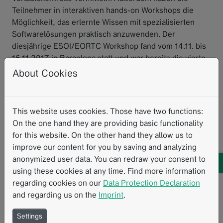
Teilnehmer in interaktiven hands-on Workshops die
Möglichkeit, das erlernte Wissen mit spezialisierten
Softwarelösungen praktisch anzuwenden. Der
diesjährige ESOI/EORTC Workshop fand vom 14.11. bis
16.11.2017 in Barcelona statt und war bereits die vierte
Veranstaltung in dieser Reihe. Insgesamt nahmen 83
About Cookies
Radiolog/Innen aus 19 Ländern an dem Workshop teil.
Neben Keosys, GE und Siemens war Mint Medical einer
This website uses cookies. Those have two functions:
der Sponsoren des Events. Mint Medical stellte zudem
On the one hand they are providing basic functionality
15 Workstations mit der aktuellsten Version von mint
for this website. On the other hand they allow us to
Lesion™ für die hands-on Workshops zur Verfügung.
improve our content for you by saving and analyzing
Nach einer kurzen Schulung durch das mint-Team
anonymized user data. You can redraw your consent to
arbeiteten die Kursteilnehmer in Kleingruppen an
using these cookies at any time. Find more information
jeweils einer der mint-Workstations mit der aktuellsten
regarding cookies on our
Data Protection Declaration
mint Lesion™ Software. Während der insgesamt 8
and regarding us on the
Imprint
.
Workshops stand das Team von Mint Medical den
Teilnehmern gemeinsam mit den ESOI/EORTC Faculty
Settings
jederzeit für Fragen und Anmerkungen zur Verfügung.