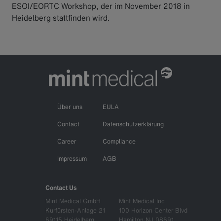
ESOI/EORTC Workshop, der im November 2018 in
Heidelberg stattfinden wird.
Über uns
EULA
Contact
Datenschutzerklärung
Career
Compliance
Impressum
AGB
Contact Us
Mint Medical GmbH
Mint Medical Inc
Kurfürsten-Anlage 21
100 Horizon Center Blvd
69115 Heidelberg
Hamilton NJ 08691