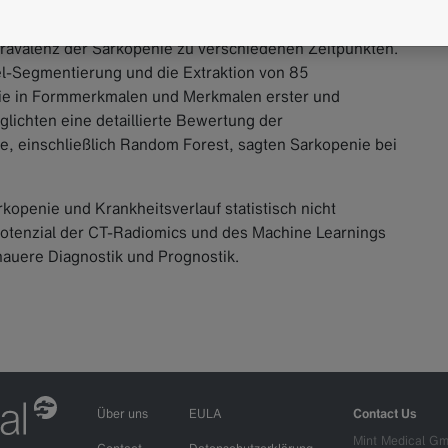
it kontrastverstärkten CT-Scans verfolgten die
Prävalenz der Sarkopenie zu verschiedenen Zeitpunkten.
l-Segmentierung und die Extraktion von 85
ie in Formmerkmalen und Merkmalen erster und
lichten eine detaillierte Bewertung der
e, einschließlich Random Forest, sagten Sarkopenie bei
enie und Krankheitsverlauf statistisch nicht
s Potenzial der CT-Radiomics und des Machine Learnings
nauere Diagnostik und Prognostik.
Über uns
EULA
Contact Us
Mint Medical G