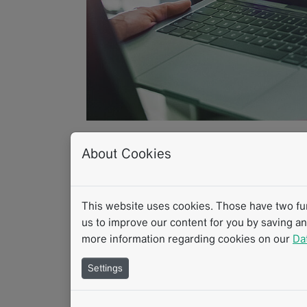
02.2024
About Cookies
CT-Radiomics lief
den Einfluss der 
This website uses cookies. Those have two func
us to improve our content for you by saving a
more information regarding cookies on our
Da
Prognose von Spe
Settings
Magenkrebs