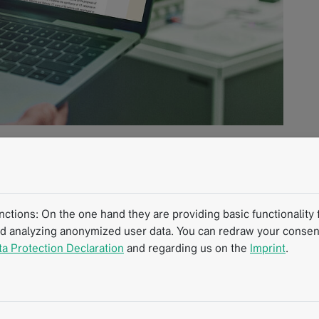
ert Erkenntnisse über
Sarkopenie auf die
tions: On the one hand they are providing basic functionality f
nd analyzing anonymized user data. You can redraw your consent
ta Protection Declaration
and regarding us on the
Imprint
.
iseröhren- und