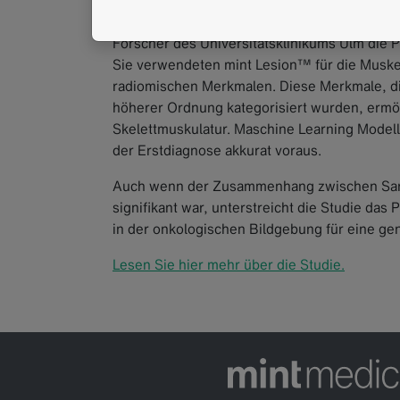
Bei der Analyse der Daten von 83 Patienten m
Forscher des Universitätsklinikums Ulm die 
Sie verwendeten mint Lesion™ für die Muske
radiomischen Merkmalen. Diese Merkmale, d
höherer Ordnung kategorisiert wurden, ermög
Skelettmuskulatur. Maschine Learning Modell
der Erstdiagnose akkurat voraus.
Auch wenn der Zusammenhang zwischen Sarkop
signifikant war, unterstreicht die Studie da
in der onkologischen Bildgebung für eine ge
Lesen Sie hier mehr über die Studie.