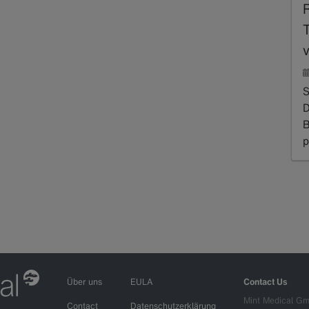
v
S
D
B
p
R
Über uns
EULA
Contact Us
Mint Medical G
Contact
Datenschutzerklärung