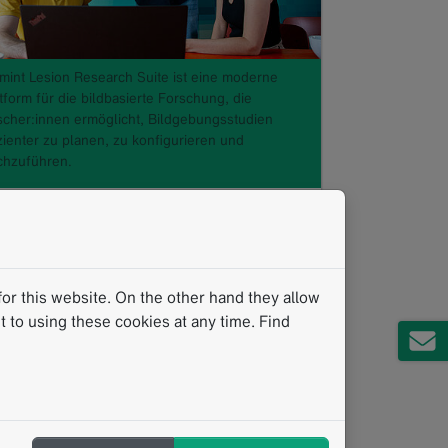
 mint Lesion Research Suite ist eine moderne
tform für die bildbasierte Forschung, die
scher:innen ermöglicht, Bildgebungsstudien
izienter zu planen, zu konfigurieren und
chzuführen.
mint Lesion Research Suite: Die
lexible Forschungsplattform für
skalierbare, mono- und
or this website. On the other hand they allow
ultizentrische
 to using these cookies at any time. Find
Bildgebungsstudien
11.2025
int Lesions Research Suite ist eine
oderne Plattform für die bildbasierte
orschung, die akademische Teams dabei