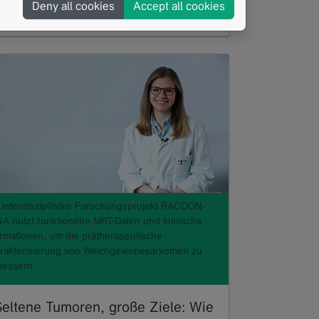
Deny all cookies
Accept all cookies
nterstützt, ihre Studien sowohl…
ead more
 interdisziplinäre Forschungsprojekt RACOON-
A nutzt funktionelle MRT-Daten und klinische
ormationen, um die prätherapeutische
rakterisierung von Weichgewebesarkomen zu
bessern.
Seltene Tumoren, große Ziele: Wie