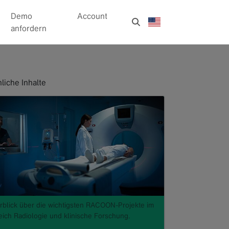
Demo
Account
anfordern
liche Inhalte
rblick über die wichtigsten RACOON-Projekte im
eich Radiologie und klinische Forschung.