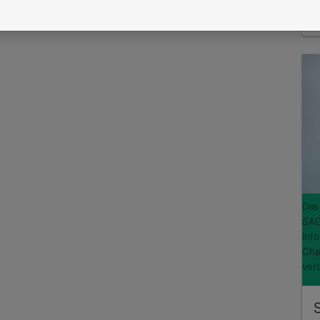
u
R
Das
SAG
Inf
Cha
ver