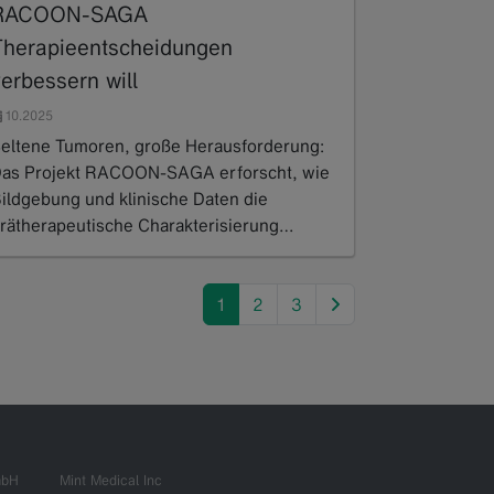
RACOON-SAGA
Therapieentscheidungen
erbessern will
10.2025
eltene Tumoren, große Herausforderung:
as Projekt RACOON-SAGA erforscht, wie
ildgebung und klinische Daten die
rätherapeutische Charakterisierung…
ead more
next
1
2
3
mbH
Mint Medical Inc