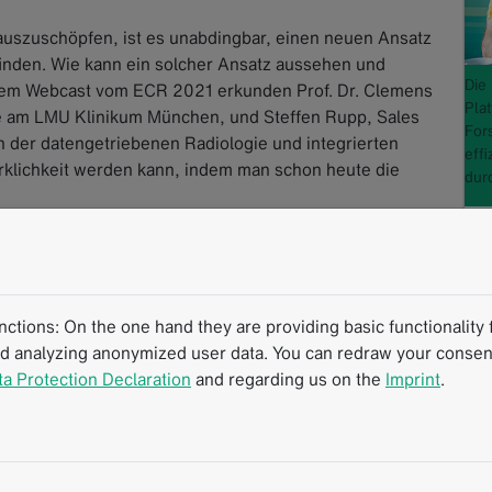
 auszuschöpfen, ist es unabdingbar, einen neuen Ansatz
inden. Wie kann ein solcher Ansatz aussehen und
Die
esem Webcast vom ECR 2021 erkunden Prof. Dr. Clemens
Plat
gie am LMU Klinikum München, und Steffen Rupp, Sales
For
on der datengetriebenen Radiologie und integrierten
eff
irklichkeit werden kann, indem man schon heute die
dur
agement
Data Liquidity
Interdisziplinäre Kommunikation
f
tions: On the one hand they are providing basic functionality f
m
nd analyzing anonymized user data. You can redraw your consent
ta Protection Declaration
and regarding us on the
Imprint
.
m
m
F