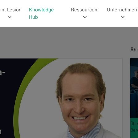
int Lesion
Knowledge
Ressourcen
Unternehmen
Hub
Ähn
Übe
Ber