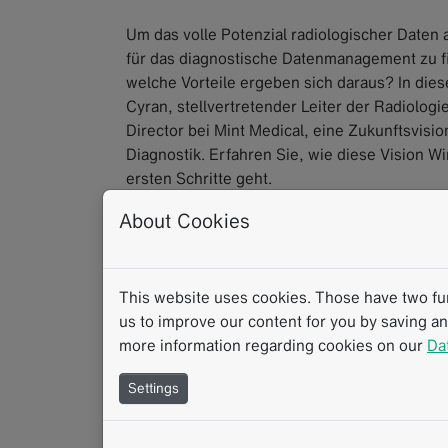
Um das volle Potenzial radiologischer Daten
für das diagnostische Datenmanagement zu f
welche Vorteile ergeben sich daraus? In di
Cyran, stellvertretender Leiter der Radiolo
Director bei Mint Medical, eine Zukunftsvisi
Diagnostik. Erfahren Sie, wie diese Vision W
ersten Schritte geht.
About Cookies
Webcast
Integrierte Diagnostik
Diagnosedatenman
This website uses cookies. Those have two func
us to improve our content for you by saving a
more information regarding cookies on our
Da
Settings