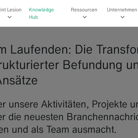
int Lesion
Knowledge
Ressourcen
Unternehmen
Hub
m Laufenden: Die Transfo
rukturierter Befundung u
Ansätze
r unsere Aktivitäten, Projekte 
er die neuesten Branchennachri
en und als Team ausmacht.