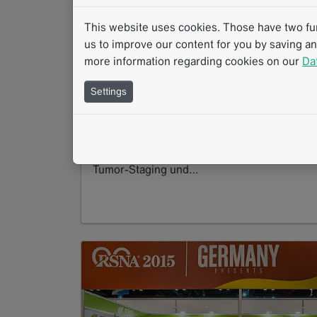
This website uses cookies. Those have two func
us to improve our content for you by saving a
Lunchsymposium auf dem Röko in
more information regarding cookies on our
Da
Leipzig
Settings
03.2016
Das Symposium findet am Freitag, den 6. Ma
2016 um 12:15‐13:15 Uhr im Saal Bucky statt
Titel: Strukturierte Befunderhebung zum
Tumor-Staging und…
Read more