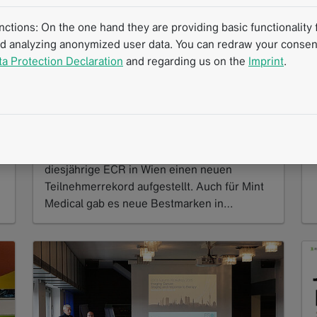
tions: On the one hand they are providing basic functionality f
nd analyzing anonymized user data. You can redraw your consent
ta Protection Declaration
and regarding us on the
Imprint
.
ECR 2016 in Wien – Strukturierte
Befundung in aller Munde
i
03.2016
.
Mit knapp 26.000 Teilnehmer hat der
diesjährige ECR in Wien einen neuen
Teilnehmerrekord aufgestellt. Auch für Mint
Medical gab es neue Bestmarken in…
Read more