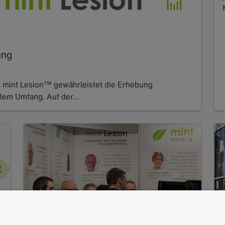
ung
t mint Lesion™ gewährleistet die Erhebung
roßem Umfang. Auf der…