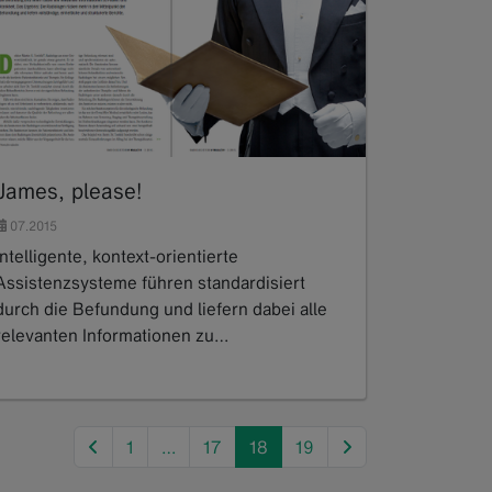
James, please!
07.2015
Intelligente, kontext-orientierte
Assistenzsysteme führen standardisiert
durch die Befundung und liefern dabei alle
relevanten Informationen zu…
Read more
previous
next
1
…
17
18
19