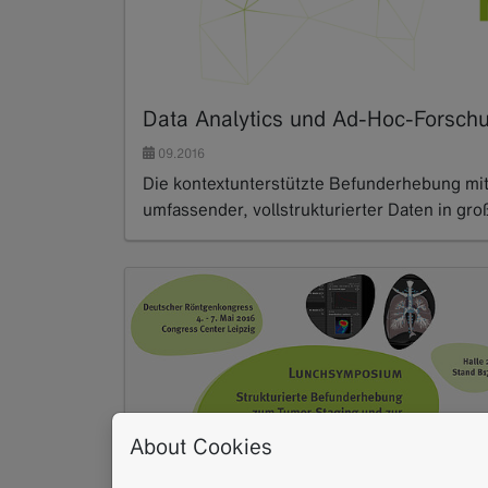
Data Analytics und Ad-Hoc-Forsch
09.2016
Die kontextunterstützte Befunderhebung mi
umfassender, vollstrukturierter Daten in g
Read more
About Cookies