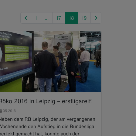
previous
next
1
…
17
18
19
Röko 2016 in Leipzig – erstligareif!
05.2016
Neben dem RB Leipzig, der am vergangenen
Wochenende den Aufstieg in die Bundesliga
perfekt gemacht hat, konnte auch der