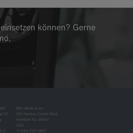
ag einsetzen können? Gerne
mo.
mbH
Mint Medical Inc
ge 21
100 Horizon Center Blvd
g
Hamilton NJ 08691
USA
0 0
+1 844 200 MINT