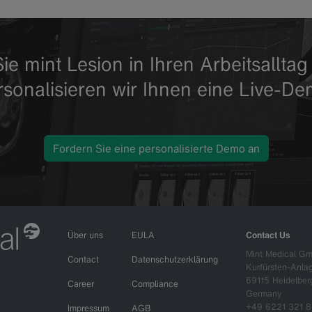
ie mint Lesion in Ihren Arbeitsallt
rsonalisieren wir Ihnen eine Live-De
Fordern Sie eine personalisierte Demo an
Über uns
EULA
Contact Us
Mint Medical G
Contact
Datenschutzerklärung
Kurfürsten-Anla
69115 Heidelber
Career
Compliance
Germany
+49 6221 321 8
Impressum
AGB