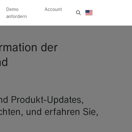
Demo
Account
anfordern
rmation der
nd
und Produkt-Updates,
chten, und erfahren Sie,