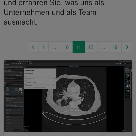
und erfahren Sie, was uns als
Unternehmen und als Team
ausmacht.
previous
nex
1
…
10
11
12
…
19