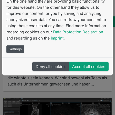
On the one hand they are providing basic functionality
for this website. On the other hand they allow us to
improve our content for you by saving and analyzing
anonymized user data. You can redraw your consent to
using these cookies at any time. Find more information
regarding cookies on our
Data Protection Declaration
and regarding us on the
Imprint
.
Settings
Neujahrsgrüße 2023
12.2022
Deny all cookies
Accept all cookies
2022 war ein aufregendes Jahr mit Ergebnissen, auf
die wir stolz sein können. Wir sind sowohl als Team als
auch als Unternehmen gewachsen und haben…
Read more