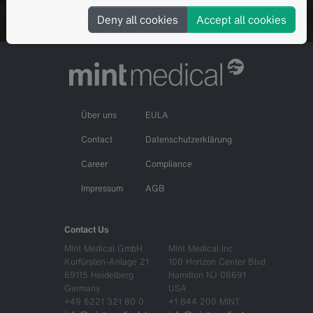
Fordern Sie eine personalisierte Demo an
Deny all cookies
Accept all cookies
Über uns
EULA
Contact
Datenschutzerklärung
Career
Compliance
Impressum
AGB
Contact Us
Mint Medical GmbH
Mint Medical Inc
Kurfürsten-Anlage 21
100 Horizon Center Blvd
69115 Heidelberg
Hamilton NJ 08691
Germany
USA
+49 6221 321 80 0
+1 844 200 MINT