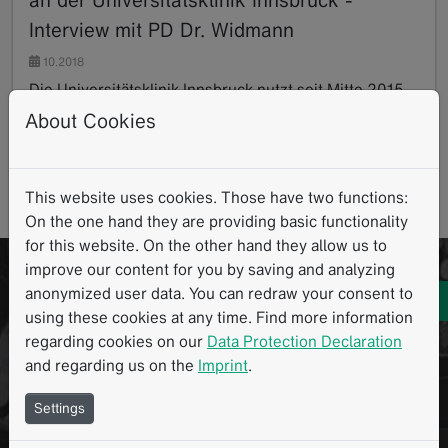
Interview mit PD Dr. Widmann
10.2018
Die Universitätsklinik Innsbruck nutzt seit Mitte 2015
mint Lesion™ mit dem initialen Fokus auf klinische
About Cookies
Studien zur Sicherstellung der Konformität…
Read more
Interview
Klinische Routine
Pankreas
Tumor-Board
This website uses cookies. Those have two functions:
Interdisziplinäre Kommunikation
On the one hand they are providing basic functionality
for this website. On the other hand they allow us to
improve our content for you by saving and analyzing
Möchten Sie wissen, wie Sie mint Lesion
anonymized user data. You can redraw your consent to
in Ihren Arbeitsalltag einsetzen können?
using these cookies at any time. Find more information
Gerne personalisieren wir Ihnen eine
regarding cookies on our
Data Protection Declaration
Live-Demo.
and regarding us on the
Imprint
.
Settings