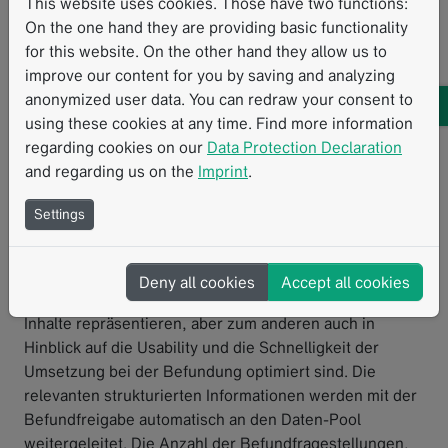
This website uses cookies. Those have two functions:
Team der Radiologie um Chefarzt Prof. Konstantin
On the one hand they are providing basic functionality
Nikolaou angehalten, strukturierte Daten aus der
for this website. On the other hand they allow us to
klinischen Routine in den gemeinsamen Daten-Pool zu
improve our content for you by saving and analyzing
liefern.
anonymized user data. You can redraw your consent to
Die derzeit gängige Befundung in der Radiologie über
using these cookies at any time. Find more information
das Prosa-Diktat kann diesen Anforderungen nicht
regarding cookies on our
Data Protection Declaration
gerecht werden, da die Befundinformationen nicht
and regarding us on the
Imprint
.
strukturiert vorliegen und somit nicht maschinenlesbar
weitergegeben werden können.
Settings
In Zusammenarbeit mit Mint Medical wurden für
ausgewählte Befundfragestellungen Befundprofile in
Deny all cookies
Accept all cookies
mint Lesion entwickelt, die zum einen die geforderten
Inhalte repräsentieren, aber zum anderen auch in
Hinblick auf die Usability und die Schnelligkeit der
Umsetzung bei der Befundung optimiert sind. Die
relevanten strukturierten Informationen werden mit der
Befundfreigabe automatisch an den Daten-Pool
weitergeleitet. Die Anzahl der Befundfragestellungen,