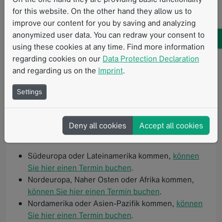
for this website. On the other hand they allow us to
Unsere Experten stehen Ihnen zur Verfügung, um
improve our content for you by saving and analyzing
Fragen zu beantworten, neue Möglichkeiten zu
anonymized user data. You can redraw your consent to
diskutieren und Produktdemonstrationen anzubieten.
using these cookies at any time. Find more information
Mehr erfahren
regarding cookies on our
Data Protection Declaration
and regarding us on the
Imprint
.
Settings
Planen Sie ein Treffen mit unseren
Experten
Deny all cookies
Accept all cookies
Wenn Sie aus…
Südeuropa oder Lateinamerika kommen,
können
Sie hier einen Termin buchen
.
Nordeuropa, Naher Osten oder Afrika kommen,
können Sie hier einen Termin buchen
.
Nordamerika oder Asien-Pazifik kommen,
können
Sie hier einen Termin buchen
.