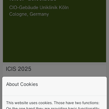
ICIS 2025
2025-09-26
-
2025-09-24
About Cookies
Besuchen Sie uns persönlich auf der Jahrestagung der
RSNA 2022, die vom 27. bis 30. November im
McCormick Place in Chicago stattfindet. Sie finden uns
This website uses cookies. Those have two functions:
in South Hall,
Stand Nr. 3540
On the one hand they are providing basic functionality