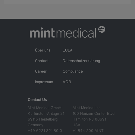
Über uns
EULA
Contact
Datenschutzerklärung
Career
Compliance
Impressum
AGB
Contact Us
Mint Medical GmbH
Mint Medical Inc
Kurfürsten-Anlage 21
100 Horizon Center Blvd
69115 Heidelberg
Hamilton NJ 08691
Germany
USA
+49 6221 321 80 0
+1 844 200 MINT