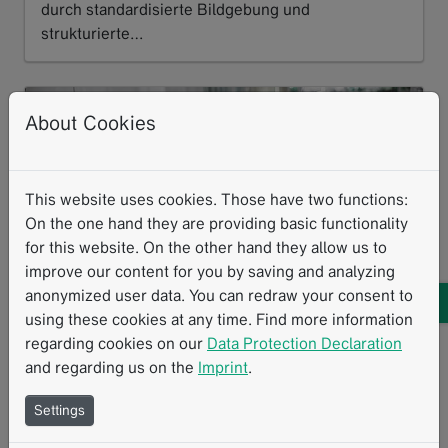
durch standardisierte Bildgebung und
strukturierte…
Read more
About Cookies
This website uses cookies. Those have two functions:
On the one hand they are providing basic functionality
for this website. On the other hand they allow us to
improve our content for you by saving and analyzing
anonymized user data. You can redraw your consent to
using these cookies at any time. Find more information
regarding cookies on our
Data Protection Declaration
and regarding us on the
Imprint
.
RACOON-RESCUE treibt die Versorgung
von pädiatrischem Non-Hodgkin-
Settings
Lymphom voran