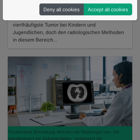
Deny all cookies
Accept all cookies
01.2025
Pädiatrisches Non-Hodgkin-Lymphom (NHL) ist der
vierthäufigste Tumor bei Kindern und
Jugendlichen, doch den radiologischen Methoden
in diesem Bereich…
Read more
Strukturierte Befundung definiert die Radiologie neu: Sie
standardisiert die Dokumentation, verbessert die