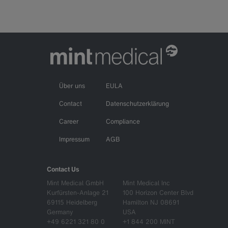
Über uns
EULA
Contact
Datenschutzerklärung
Career
Compliance
Impressum
AGB
Contact Us
Mint Medical GmbH
Mint Medical Inc
Kurfürsten-Anlage 21
100 Horizon Center Blvd
69115 Heidelberg
Hamilton NJ 08691
Germany
USA
+49 6221 321 80 0
+1 844 200 MINT