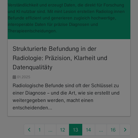
Verständlichkeit und erzeugt Daten, die direkt für Forschung
und KI nutzbar sind. Mit mint Lesion erstellen Radiolog:innen
Befunde effizient und generieren zugleich hochwertige,
interoperable Daten für präzise Diagnosen und
Therapieentscheidungen.
Strukturierte Befundung in der
Radiologie: Präzision, Klarheit und
Datenqualitäty
01.2025
Radiologische Befunde sind oft der Schlüssel zu
einer Diagnose – und die Art, wie sie erstellt und
weitergegeben werden, macht einen
entscheidenden…
Read more
previous
next
1
…
12
13
14
…
16