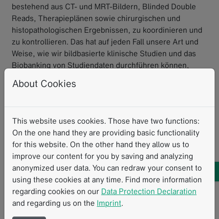
bestehend aus CT- und MRT-Bildern, Blinded Double
Reads, Therapieplänen sowie chirurgischen und
histopathologischen Ergebnissen, zu koordinieren und
zu kontrollieren. Das hat auf jeden Fall unsere Art und
Weise, wie wir bildbasierte klinische Studien und das
Biobanking von Studiendaten durchführen können,
verändert.
About Cookies
Angenommen, Sie könnten die Studie heute noch
einmal aufsetzen, gibt es etwas, dass Sie anders
machen würden?
This website uses cookies. Those have two functions:
Auf jeden Fall. Auf dem bisherigen Weg habe ich viele
On the one hand they are providing basic functionality
Fehler gemacht. Eindeutige CRF-Terminologie ist zum
for this website. On the other hand they allow us to
Beispiel besonders wichtig: eine für mich klar
improve our content for you by saving and analyzing
verständliche Frage kann anderen unklar erscheinen.
anonymized user data. You can redraw your consent to
Und manche der CRF-Workflows funktionieren einfach
using these cookies at any time. Find more information
nicht für jedes Patientenszenario. Ich würde die CRFs
regarding cookies on our
Data Protection Declaration
vor Studienbeginn intensiver testen. Wir haben vor dem
and regarding us on the
Imprint
.
Beginn der Studie einen ersten internen Piloten