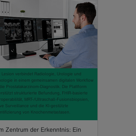
t Lesion verbindet Radiologie, Urologie und
hologie in einem gemeinsamen digitalen Workflow
die Prostatakarzinom-Diagnostik. Die Plattform
erstützt strukturierte Befundung, FHIR-basierte
roperabilität, MRT-/Ultraschall-Fusionsbiopsien,
ve Surveillance und die KI-gestützte
ntifizierung von Knochenmetastasen.
Im Zentrum der Erkenntnis: Ein