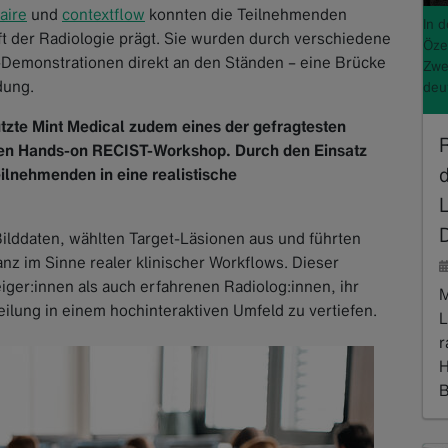
aire
und
contextflow
konnten die Teilnehmenden
In 
nft der Radiologie prägt. Sie wurden durch verschiedene
Öze
-Demonstrationen direkt an den Ständen – eine Brücke
Zwe
dung.
deu
ützte Mint Medical zudem eines der gefragtesten
nen Hands-on RECIST-Workshop. Durch den Einsatz
ilnehmenden in eine realistische
Bilddaten, wählten Target-Läsionen aus und führten
z im Sinne realer klinischer Workflows. Dieser
iger:innen als auch erfahrenen Radiolog:innen, ihr
M
ilung in einem hochinteraktiven Umfeld zu vertiefen.
L
r
H
B
R