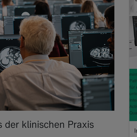
min
Pat
für 
unt
Inte
Acti
Qua
s der klinischen Praxis