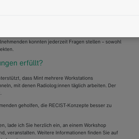
en schwer verständlich sein. Deshalb war der
rteilt. Wir begannen mit den Grundlagen: RECIST-
Läsionen und die finale Bewertung.
eilnehmenden konnten jederzeit Fragen stellen – sowohl
pekten.
ngen erfüllt?
nterstützt, dass Mint mehrere Workstations
neln, mit denen Radiolog:innen täglich arbeiten. Der
.
ehmenden geholfen, die RECIST-Konzepte besser zu
, lade ich Sie herzlich ein, an einem Workshop
and, veranstalten. Weitere Informationen finden Sie auf