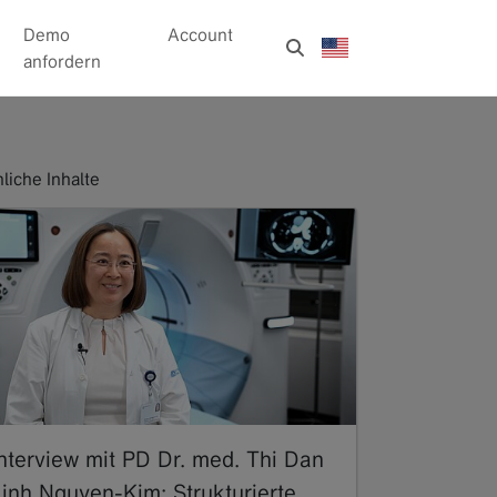
Demo
Account
anfordern
liche Inhalte
Interview mit PD Dr. med. Thi Dan
Linh Nguyen-Kim: Strukturierte