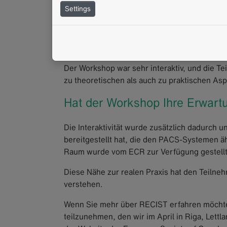
Settings
RECIST kann insbesondere für Einsteiger:inn
Workshop in verschiedene Niveaustufen unte
Prinzipien, Messungen, Auswahl von Target-
Der Workshop war sehr interaktiv, und die T
zu theoretischen als auch zu praktischen As
Hat der Workshop Ihre Erwartu
Die Interaktivität wurde zusätzlich dadurch u
bereitgestellt hat, die den PACS-Systemen äh
Raum wurde vom ECR zur Verfügung gestellt
Diese Nähe zur realen Praxis hat den Teiln
verstehen.
Wenn Sie mehr über RECIST erfahren möchten
teilzunehmen, den wir im April in Riga, Lettl