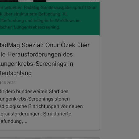
der aktuellen RadMag-Sonderausgabe spricht Onur
k über strukturierte Befundung, KI,
itbefundung und integrierte Workflows im
tschen Lungenkrebsscreening.
RadMag Spezial: Onur Özek über
die Herausforderungen des
Lungenkrebs-Screenings in
Deutschland
06.2026
it dem bundesweiten Start des
ungenkrebs-Screenings stehen
adiologische Einrichtungen vor neuen
erausforderungen. Strukturierte
efundung,…
ead more