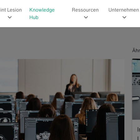
int Lesion
Knowledge
Ressourcen
Unternehmen
Hub
Ähn