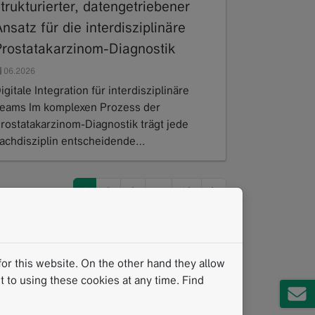
trukturierter, datengetriebener
nsatz für die interdisziplinäre
Prostatakarzinom-Diagnostik
06.2026
igitale Integration für interdisziplinäre
eams Im komplexen Prozess der
rostatakarzinom-Diagnostik trägt jede
achdisziplin entscheidende…
ead more
next
1
2
3
…
10
or this website. On the other hand they allow
 to using these cookies at any time. Find