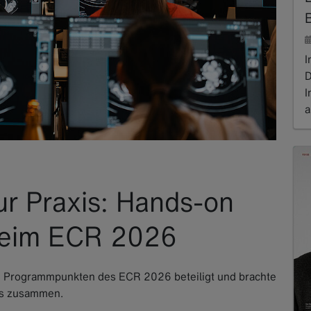
I
D
I
a
R
ur Praxis: Hands-on
beim ECR 2026
n Programmpunkten des ECR 2026 beteiligt und brachte
xis zusammen.