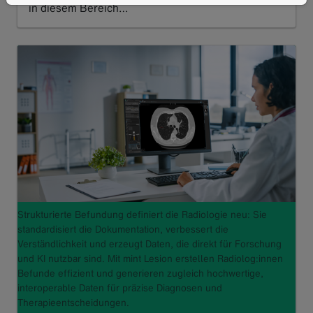
in diesem Bereich…
Read more
Strukturierte Befundung definiert die Radiologie neu: Sie
standardisiert die Dokumentation, verbessert die
Verständlichkeit und erzeugt Daten, die direkt für Forschung
und KI nutzbar sind. Mit mint Lesion erstellen Radiolog:innen
Befunde effizient und generieren zugleich hochwertige,
interoperable Daten für präzise Diagnosen und
Therapieentscheidungen.