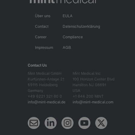
Über uns
EULA
Contact
Datenschutzerklärung
Career
Compliance
Impressum
AGB
Contact Us
Mint Medical GmbH
Mint Medical Inc
Kurfürsten-Anlage 21
100 Horizon Center Blvd
69115 Heidelberg
Hamilton NJ 08691
Germany
USA
+49 6221 321 80 0
+1 844 200 MINT
info@mint-medical.de
info@mint-medical.com
Newsletter
LinkedIn
Instagram
YouTube
X (Twitter)