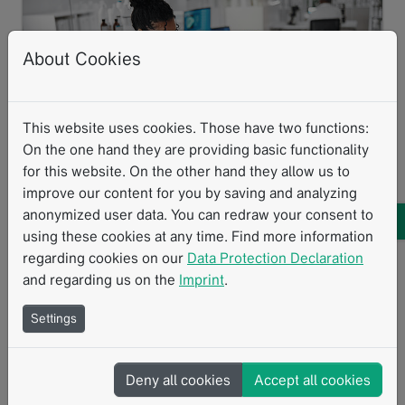
About Cookies
This website uses cookies. Those have two functions:
On the one hand they are providing basic functionality
for this website. On the other hand they allow us to
improve our content for you by saving and analyzing
anonymized user data. You can redraw your consent to
using these cookies at any time. Find more information
RACOON-RESCUE treibt die Versorgung
regarding cookies on our
Data Protection Declaration
von pädiatrischem Non-Hodgkin-
and regarding us on the
Imprint
.
Lymphom voran
Settings
01.2025
Pädiatrisches Non-Hodgkin-Lymphom (NHL) ist der
vierthäufigste Tumor bei Kindern und
Deny all cookies
Accept all cookies
Jugendlichen, doch den radiologischen Methoden