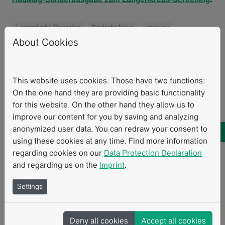
Lungenkrebs-Screening
Deutsche News
Interview
About Cookies
mintLesion
Standardisierte Messverfahren
Klinische Routine
KI
Strukturierte Berichterstattung
This website uses cookies. Those have two functions:
On the one hand they are providing basic functionality
Ähnliche Inhalte
for this website. On the other hand they allow us to
improve our content for you by saving and analyzing
anonymized user data. You can redraw your consent to
using these cookies at any time. Find more information
regarding cookies on our
Data Protection Declaration
and regarding us on the
Imprint
.
Settings
Deny all cookies
Accept all cookies