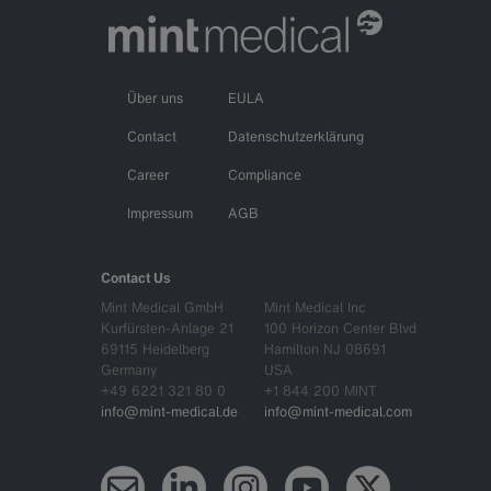
Über uns
EULA
Contact
Datenschutzerklärung
Career
Compliance
Impressum
AGB
Contact Us
Mint Medical GmbH
Mint Medical Inc
Kurfürsten-Anlage 21
100 Horizon Center Blvd
69115 Heidelberg
Hamilton NJ 08691
Germany
USA
+49 6221 321 80 0
+1 844 200 MINT
info@mint-medical.de
info@mint-medical.com
Newsletter
LinkedIn
Instagram
YouTube
X (Twitter)