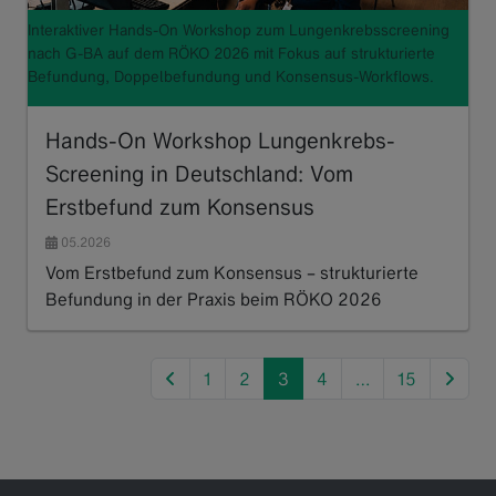
Interaktiver Hands-On Workshop zum Lungenkrebsscreening
nach G-BA auf dem RÖKO 2026 mit Fokus auf strukturierte
Befundung, Doppelbefundung und Konsensus-Workflows.
Hands-On Workshop Lungenkrebs-
Screening in Deutschland: Vom
Erstbefund zum Konsensus
05.2026
Vom Erstbefund zum Konsensus – strukturierte
Befundung in der Praxis beim RÖKO 2026
Read more
previous
next
1
2
3
4
…
15