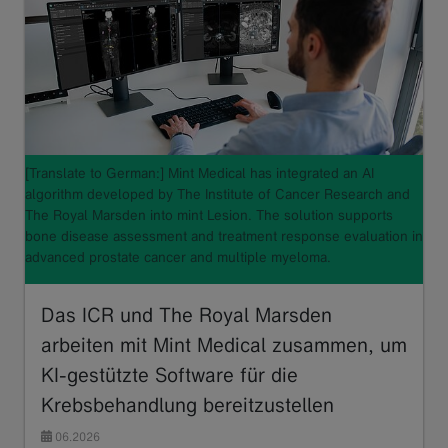
[Translate to German:] Mint Medical has integrated an AI
algorithm developed by The Institute of Cancer Research and
The Royal Marsden into mint Lesion. The solution supports
bone disease assessment and treatment response evaluation in
advanced prostate cancer and multiple myeloma.
Das ICR und The Royal Marsden
arbeiten mit Mint Medical zusammen, um
KI-gestützte Software für die
Krebsbehandlung bereitzustellen
06.2026