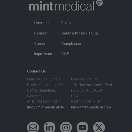
Über uns
EULA
Contact
Datenschutzerklärung
Career
Compliance
Impressum
AGB
Contact Us
Mint Medical GmbH
Mint Medical Inc
Kurfürsten-Anlage 21
100 Horizon Center Blvd
69115 Heidelberg
Hamilton NJ 08691
Germany
USA
+49 6221 321 80 0
+1 844 200 MINT
info@mint-medical.de
info@mint-medical.com
Newsletter
LinkedIn
Instagram
YouTube
X (Twitter)