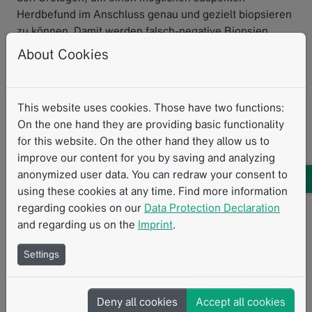
Herdbefund im Anschluss genau und gezielt biopsieren
zu können. Damit werden falsch-negative Biopsien
vermieden. Für Patienten unter aktiver Überwachung
About Cookies
(Active Surveillance) gibt die Möglichkeit zur
standardisierten longitudinalen Verlaufskontrolle die
momentan größtmögliche Genauigkeit und Sicherheit.
This website uses cookies. Those have two functions:
On the one hand they are providing basic functionality
Interview
Standardisierte Messverfahren
Klinische Routine
for this website. On the other hand they allow us to
improve our content for you by saving and analyzing
Prostata
Urologie
Strukturierte Berichterstattung
PI-RADS
anonymized user data. You can redraw your consent to
using these cookies at any time. Find more information
regarding cookies on our
Data Protection Declaration
Ähnliche Inhalte
and regarding us on the
Imprint
.
Settings
Deny all cookies
Accept all cookies